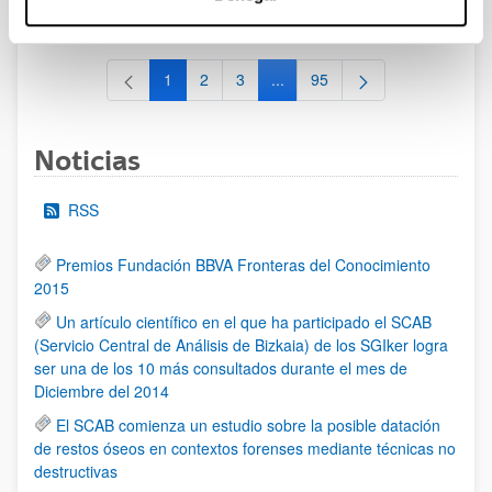
al 30/07/2026 (ambos incluídos)
1
2
3
...
95
Página
Página
Página
Páginas intermedias Use TAB 
Página
Noticias
RSS
Premios Fundación BBVA Fronteras del Conocimiento
2015
Un artículo científico en el que ha participado el SCAB
(Servicio Central de Análisis de Bizkaia) de los SGIker logra
ser una de los 10 más consultados durante el mes de
Diciembre del 2014
El SCAB comienza un estudio sobre la posible datación
de restos óseos en contextos forenses mediante técnicas no
destructivas