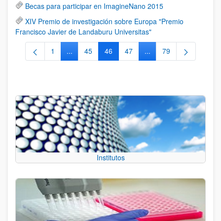
Becas para participar en ImagineNano 2015
XIV Premio de investigación sobre Europa "Premio
Francisco Javier de Landaburu Universitas"
1
...
45
46
47
...
79
Página
Páginas intermedias Use TAB para desplazarse.
Página
Página
Página
Páginas intermedias Us
Página
Institutos