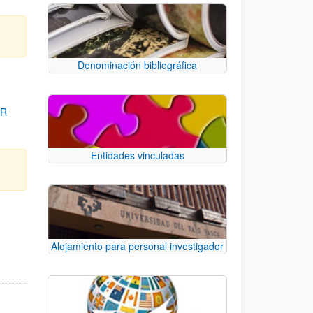
Denominación bibliográfica
OR
Entidades vinculadas
para desplazarse.
Alojamiento para personal investigador