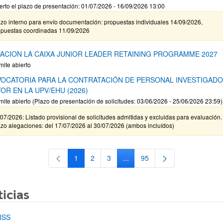
erto el plazo de presentación: 01/07/2026 - 16/09/2026 13:00
zo interno para envío documentación: propuestas individuales 14/09/2026,
opuestas coordinadas 11/09/2026
ACION LA CAIXA JUNIOR LEADER RETAINING PROGRAMME 2027
mite abierto
OCATORIA PARA LA CONTRATACIÓN DE PERSONAL INVESTIGAD
OR EN LA UPV/EHU (2026)
mite abierto (Plazo de presentación de solicitudes: 03/06/2026 - 25/06/2026 23:59)
07/2026: Listado provisional de solicitudes admitidas y excluidas para evaluación.
zo alegaciones: del 17/07/2026 al 30/07/2026 (ambos incluídos)
1
2
3
...
95
Página
Página
Página
Páginas intermedias Use TAB 
Página
icias
RSS