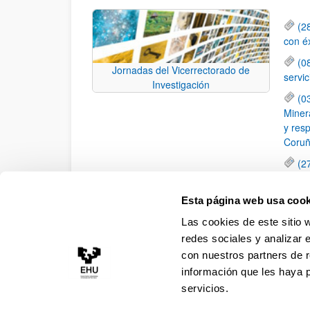
(2
con é
(0
Jornadas del Vicerrectorado de
servi
Investigación
(0
Minera
y resp
Coruñ
(2
dispo
Anima
Esta página web usa cook
(2
Las cookies de este sitio 
Movil
redes sociales y analizar 
con nuestros partners de r
información que les haya 
servicios.