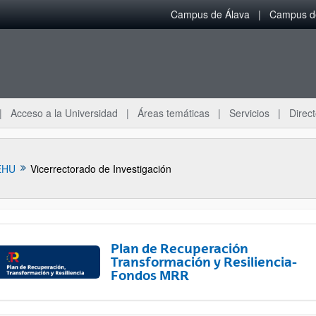
Campus de Álava
Campus de
Acceso a la Universidad
Áreas temáticas
Servicios
Direct
EHU
Vicerrectorado de Investigación
Plan de Recuperación
Transformación y Resiliencia-
Fondos MRR
ar subpáginas