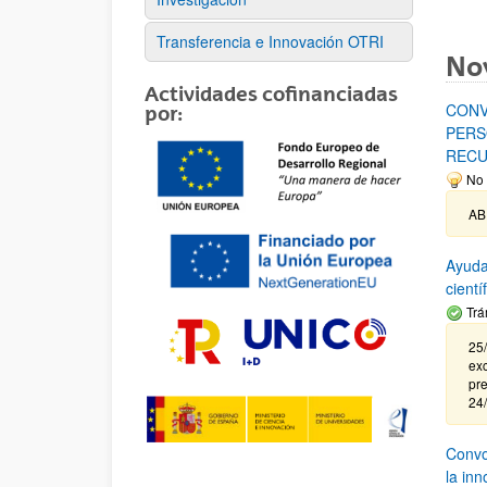
Transferencia e Innovación OTRI
No
Actividades cofinanciadas
CONV
por:
PERS
RECU
No 
AB
Ayuda
cient
Trá
25/
exc
pre
24
Convoc
la in