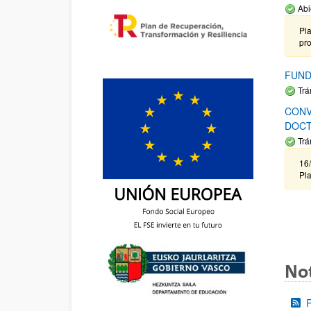
Abi
Pla
pr
FUND
Trá
CONV
DOCT
Trá
16/
Pla
Not