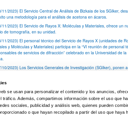
8/11/2023) El Servicio Central de Análisis de Bizkaia de los SGIker, desa
xito una metodología para el análisis de acetona en ácaros.
8/11/2023) El Servicio de Rayos X: Moléculas y Materiales, ofrece un 
cio de tomografía, en su unidad.
3/11/2023) El personal técnico del Servicio de Rayos X (unidades de R
les y Moléculas y Materiales) participa en la “VI reunión de personal t
onsables de servicios de difracción” celebrado en la Universidad de la
a.
7/10/2023) Los Servicios Generales de Investigación (SGIker), ponen a
sición de toda la comunidad investigadora una Unidad de Fenotipado e
lario de Bizkaia.
ies
3/10/2023) Nueva edición de la convocatoria del Programa de Ayudas a
web se usan para personalizar el contenido y los anuncios, ofrec
idad Internacional CERU On the Move
el tráfico. Además, compartimos información sobre el uso que ha
1
...
4
5
6
...
79
edes sociales, publicidad y análisis web, quienes pueden combin
Página
Páginas intermedias Use TAB para desplazars
Página
Página
Página
Páginas intermedias Use
Página
proporcionado o que hayan recopilado a partir del uso que haya