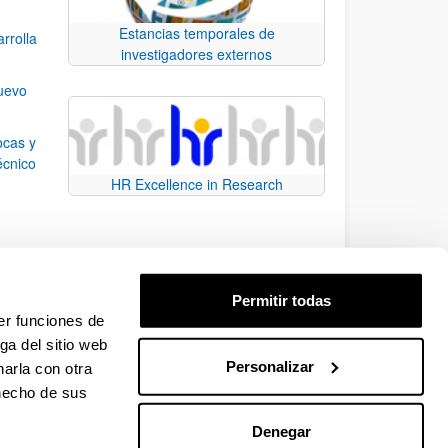
Estancias temporales de
rrolla
investigadores externos
nuevo
ocas y
écnico
HR Excellence in Research
n el
Permitir todas
 la
er funciones de
ga del sitio web
Personalizar
arla con otra
e.
 TAB para desplazarse.
 hecho de sus
Denegar