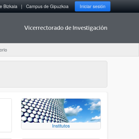
 Bizkaia
Campus de Gipuzkoa
Iniciar sesión
Vicerrectorado de Investigación
orio
Institutos