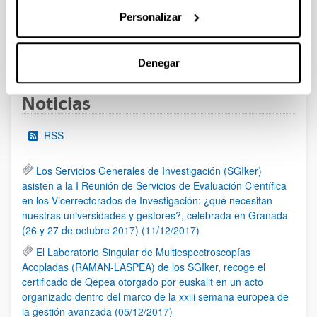
al 30/07/2026 (ambos incluídos)
Personalizar
1
2
3
...
95
Página
Página
Página
Páginas intermedias Use TAB 
Página
Denegar
Noticias
RSS
Los Servicios Generales de Investigación (SGIker)
asisten a la I Reunión de Servicios de Evaluación Científica
en los Vicerrectorados de Investigación: ¿qué necesitan
nuestras universidades y gestores?, celebrada en Granada
(26 y 27 de octubre 2017) (11/12/2017)
El Laboratorio Singular de Multiespectroscopías
Acopladas (RAMAN-LASPEA) de los SGIker, recoge el
certificado de Qepea otorgado por euskalit en un acto
organizado dentro del marco de la xxiii semana europea de
la gestión avanzada (05/12/2017)