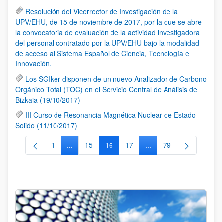
Resolución del Vicerrector de Investigación de la
UPV/EHU, de 15 de noviembre de 2017, por la que se abre
la convocatoria de evaluación de la actividad investigadora
del personal contratado por la UPV/EHU bajo la modalidad
de acceso al Sistema Español de Ciencia, Tecnología e
Innovación.
Los SGIker disponen de un nuevo Analizador de Carbono
Orgánico Total (TOC) en el Servicio Central de Análisis de
Bizkaia (19/10/2017)
III Curso de Resonancia Magnética Nuclear de Estado
Solido (11/10/2017)
1
...
15
16
17
...
79
Página
Páginas intermedias Use TAB para desplazarse.
Página
Página
Página
Páginas intermedias Us
Página