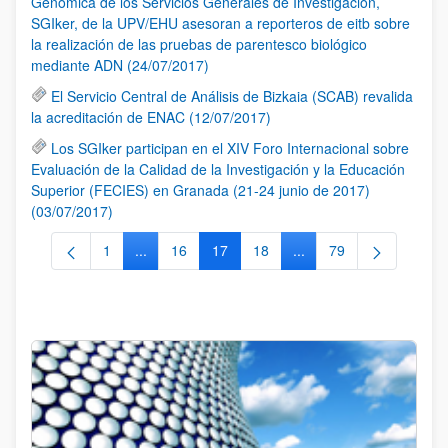
Genómica de los Servicios Generales de Investigación,
SGIker, de la UPV/EHU asesoran a reporteros de eitb sobre
la realización de las pruebas de parentesco biológico
mediante ADN (24/07/2017)
El Servicio Central de Análisis de Bizkaia (SCAB) revalida
la acreditación de ENAC (12/07/2017)
Los SGIker participan en el XIV Foro Internacional sobre
Evaluación de la Calidad de la Investigación y la Educación
Superior (FECIES) en Granada (21-24 junio de 2017)
(03/07/2017)
1
...
16
17
18
...
79
Página
Páginas intermedias Use TAB para desplazarse.
Página
Página
Página
Páginas intermedias Us
Página