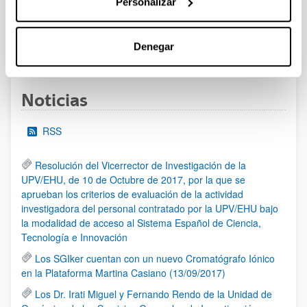
Personalizar
al 30/07/2026 (ambos incluídos)
Denegar
1
2
3
...
95
Página
Página
Página
Páginas intermedias Use TAB 
Página
Noticias
RSS
Resolución del Vicerrector de Investigación de la
UPV/EHU, de 10 de Octubre de 2017, por la que se
aprueban los criterios de evaluación de la actividad
investigadora del personal contratado por la UPV/EHU bajo
la modalidad de acceso al Sistema Español de Ciencia,
Tecnología e Innovación
Los SGIker cuentan con un nuevo Cromatógrafo Iónico
en la Plataforma Martina Casiano (13/09/2017)
Los Dr. Irati Miguel y Fernando Rendo de la Unidad de