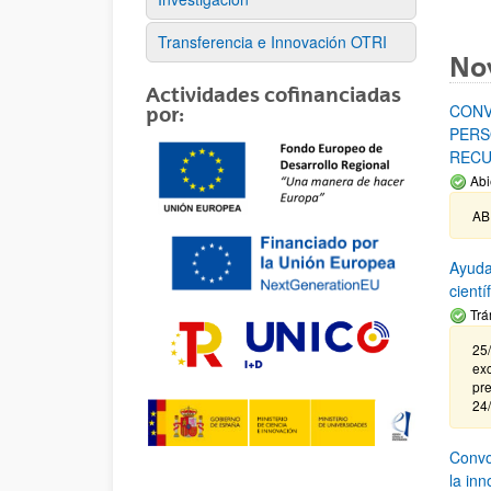
Transferencia e Innovación OTRI
No
Actividades cofinanciadas
CONV
por:
PERS
RECU
Abi
AB
Ayuda
cient
Trá
25/
exc
pre
24
Convoc
la in