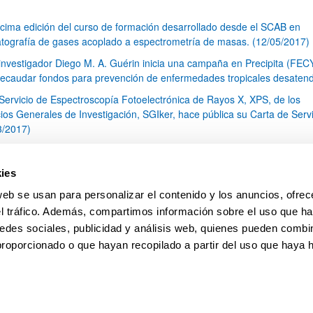
cima edición del curso de formación desarrollado desde el SCAB en
tografía de gases acoplado a espectrometría de masas. (12/05/2017)
 investigador Diego M. A. Guérin inicia una campaña en Precipita (FEC
recaudar fondos para prevención de enfermedades tropicales desaten
 Servicio de Espectroscopía Fotoelectrónica de Rayos X, XPS, de los
cios Generales de Investigación, SGIker, hace pública su Carta de Serv
3/2017)
tos en la determinación de drogas usadas en asaltos sexuales. El caso
ndanga" (22/02/2017)
ies
s SGIker entregan los premios de su VII Concurso de Fotografía Cientí
web se usan para personalizar el contenido y los anuncios, ofrec
2/2017)
el tráfico. Además, compartimos información sobre el uso que ha
1
...
18
19
20
...
79
edes sociales, publicidad y análisis web, quienes pueden combin
Página
Páginas intermedias Use TAB para desplazarse.
Página
Página
Página
Páginas intermedias Us
Página
proporcionado o que hayan recopilado a partir del uso que haya
pa
Ayuda