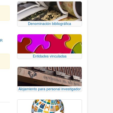
Denominación bibliográfica
OR
Entidades vinculadas
para desplazarse.
Alojamiento para personal investigador