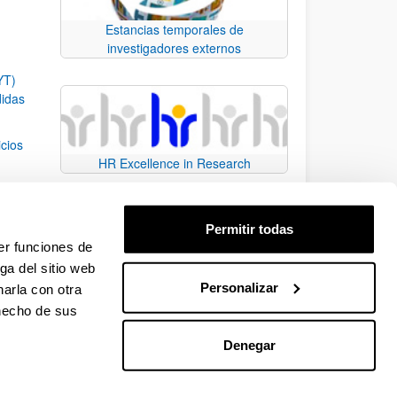
Estancias temporales de
investigadores externos
YT)
didas
icios
HR Excellence in Research
 de la
Permitir todas
fica
er funciones de
ga del sitio web
Personalizar
arla con otra
e TAB para desplazarse.
 hecho de sus
Denegar
EHU