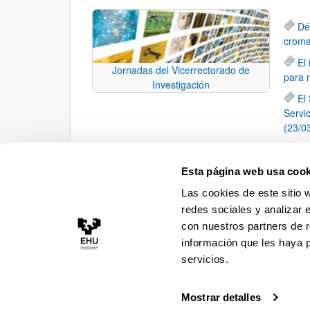
Dé
croma
El
Jornadas del Vicerrectorado de
para 
Investigación
El
Servi
(23/0
Re
"Buru
Esta página web usa cook
Lo
Las cookies de este sitio 
(22/0
redes sociales y analizar 
con nuestros partners de r
información que les haya 
servicios.
Mostrar detalles
Accesibilidad
Información legal
Contacto
Ma