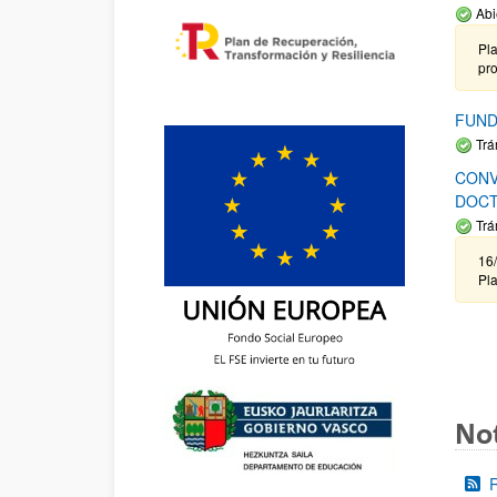
Abi
Pla
pr
FUND
Trá
CONV
DOCT
Trá
16/
Pla
Not