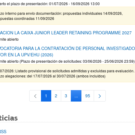
erto el plazo de presentación: 01/07/2026 - 16/09/2026 13:00
zo interno para envío documentación: propuestas individuales 14/09/2026,
opuestas coordinadas 11/09/2026
ACION LA CAIXA JUNIOR LEADER RETAINING PROGRAMME 2027
mite abierto
OCATORIA PARA LA CONTRATACIÓN DE PERSONAL INVESTIGAD
OR EN LA UPV/EHU (2026)
mite abierto (Plazo de presentación de solicitudes: 03/06/2026 - 25/06/2026 23:59)
07/2026: Listado provisional de solicitudes admitidas y excluidas para evaluación.
zo alegaciones: del 17/07/2026 al 30/07/2026 (ambos incluídos)
1
2
3
...
95
Página
Página
Página
Páginas intermedias Use TAB 
Página
icias
RSS