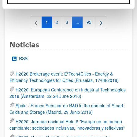
al 30/07/2026 (ambos incluídos)
1
2
3
...
95
Página
Página
Página
Páginas intermedias Use TAB 
Página
Noticias
RSS
H2020 Brokerage event: E²Tech4Cities - Energy &
Efficiency Technologies for Cities (Bruselas, 17/06/2016)
H2020: European Conference on Industrial Technologies
2016 (Amsterdam, 22-24 June 2016)
Spain - France Seminar on R&D in the domain of Smart
Grids and Storage (Madrid, 29 Junio 2016)
H2020: Jornada nacional Reto 6 "Europa en un mundo
cambiante: sociedades inclusivas, innovadoras y reflexivas"