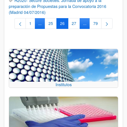
H2020- Secure Societies: Jornada de apoyo a la
preparación de Propuestas para la Convocatoria 2016
(Madrid 04/07/2016)
1
...
25
26
27
...
79
Página
Páginas intermedias Use TAB para desplazarse.
Página
Página
Página
Páginas intermedias Us
Página
Institutos