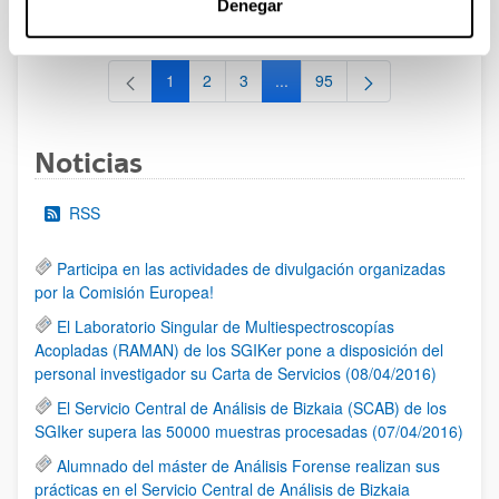
Denegar
al 30/07/2026 (ambos incluídos)
1
2
3
...
95
Página
Página
Página
Páginas intermedias Use TAB 
Página
Noticias
RSS
Participa en las actividades de divulgación organizadas
por la Comisión Europea!
El Laboratorio Singular de Multiespectroscopías
Acopladas (RAMAN) de los SGIKer pone a disposición del
personal investigador su Carta de Servicios (08/04/2016)
El Servicio Central de Análisis de Bizkaia (SCAB) de los
SGIker supera las 50000 muestras procesadas (07/04/2016)
Alumnado del máster de Análisis Forense realizan sus
prácticas en el Servicio Central de Análisis de Bizkaia