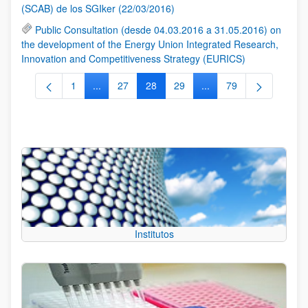
(SCAB) de los SGIker (22/03/2016)
Public Consultation (desde 04.03.2016 a 31.05.2016) on
the development of the Energy Union Integrated Research,
Innovation and Competitiveness Strategy (EURICS)
1
...
27
28
29
...
79
Página
Páginas intermedias Use TAB para desplazarse.
Página
Página
Página
Páginas intermedias Us
Página
Institutos