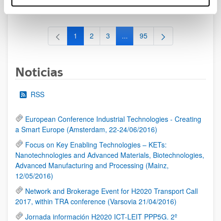
al 30/07/2026 (ambos incluídos)
1
2
3
...
95
Página
Página
Página
Páginas intermedias Use TAB 
Página
Noticias
RSS
European Conference Industrial Technologies - Creating
a Smart Europe (Amsterdam, 22-24/06/2016)
Focus on Key Enabling Technologies – KETs:
Nanotechnologies and Advanced Materials, Biotechnologies,
Advanced Manufacturing and Processing (Mainz,
12/05/2016)
Network and Brokerage Event for H2020 Transport Call
2017, within TRA conference (Varsovia 21/04/2016)
Jornada información H2020 ICT-LEIT PPP5G. 2º