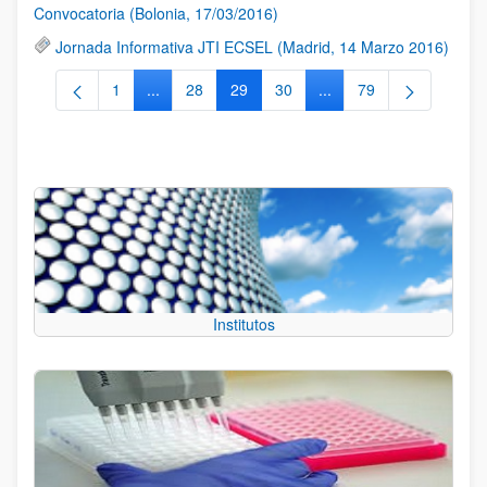
Convocatoria (Bolonia, 17/03/2016)
Jornada Informativa JTI ECSEL (Madrid, 14 Marzo 2016)
1
...
28
29
30
...
79
Página
Páginas intermedias Use TAB para desplazarse.
Página
Página
Página
Páginas intermedias Us
Página
Institutos