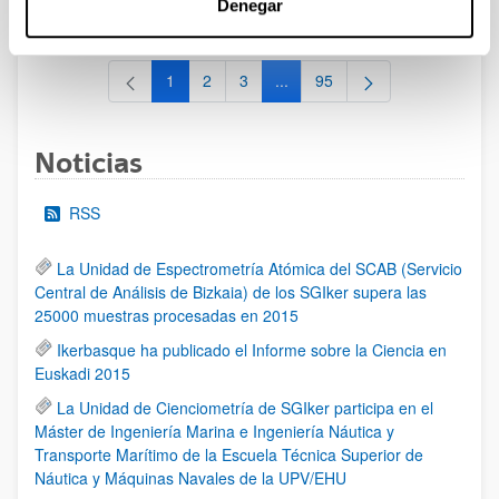
Denegar
al 30/07/2026 (ambos incluídos)
1
2
3
...
95
Página
Página
Página
Páginas intermedias Use TAB 
Página
Noticias
RSS
La Unidad de Espectrometría Atómica del SCAB (Servicio
Central de Análisis de Bizkaia) de los SGIker supera las
25000 muestras procesadas en 2015
Ikerbasque ha publicado el Informe sobre la Ciencia en
Euskadi 2015
La Unidad de Cienciometría de SGIker participa en el
Máster de Ingeniería Marina e Ingeniería Náutica y
Transporte Marítimo de la Escuela Técnica Superior de
Náutica y Máquinas Navales de la UPV/EHU