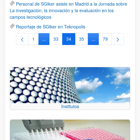
Personal de SGIker asiste en Madrid a la Jornada sobre
La investigación, la innovación y la evaluación en los
campos tecnológicos
Reportaje de SGIker en Teknopolis
1
...
33
34
35
...
79
Página
Páginas intermedias Use TAB para desplazarse.
Página
Página
Página
Páginas intermedias Us
Página
Institutos