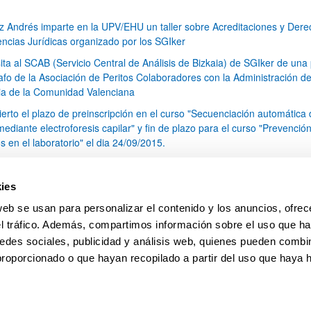
z Andrés imparte en la UPV/EHU un taller sobre Acreditaciones y Der
encias Jurídicas organizado por los SGIker
sita al SCAB (Servicio Central de Análisis de Bizkaia) de SGIker de una 
rafo de la Asociación de Peritos Colaboradores con la Administración d
cia de la Comunidad Valenciana
ierto el plazo de preinscripción en el curso "Secuenciación automática
ediante electroforesis capilar" y fin de plazo para el curso "Prevenció
s en el laboratorio" el dia 24/09/2015.
 Doctor Jose Ignacio Santos adscrito a SGIker impartira el curso "Estud
orfos de principios activos mediante la técnica de 13C CPMAS RMN"
ies
 Diputado Foral de Agricultura Eduardo Aginaco visita el SCAA (Servicio
web se usan para personalizar el contenido y los anuncios, ofrec
al de Análisis de Araba) de los SGIker
el tráfico. Además, compartimos información sobre el uso que ha
1
...
36
37
38
...
79
edes sociales, publicidad y análisis web, quienes pueden combin
Página
Páginas intermedias Use TAB para desplazarse.
Página
Página
Página
Páginas intermedias Us
Página
proporcionado o que hayan recopilado a partir del uso que haya