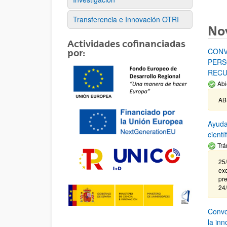
Transferencia e Innovación OTRI
No
Actividades cofinanciadas
CONV
por:
PERS
RECU
Abi
AB
Ayuda
cient
Trá
25/
exc
pre
24
Convoc
la in