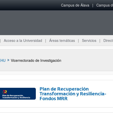
Campus de Álava
Campus de
Acceso a la Universidad
Áreas temáticas
Servicios
Direct
EHU
Vicerrectorado de Investigación
Plan de Recuperación
Transformación y Resiliencia-
Fondos MRR
ar subpáginas