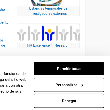
Estancias temporales de
echo
investigadores externos
perito
e
 de
n de
HR Excellence in Research
io de
Permitir todas
er funciones de
ga del sitio web
Personalizar
arla con otra
e TAB para desplazarse.
 hecho de sus
Denegar