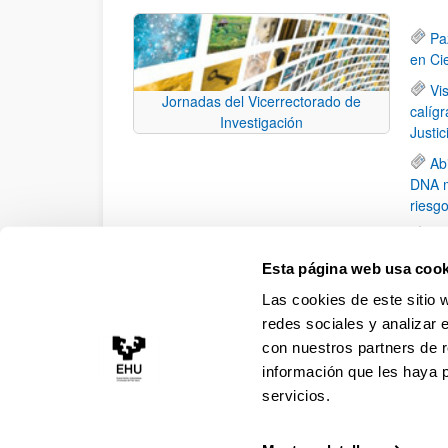
Pa
en Ci
Vi
Jornadas del Vicerrectorado de
calíg
Investigación
Justi
Ab
DNA m
riesgo
El
polim
Esta página web usa cook
El
Las cookies de este sitio 
Centr
redes sociales y analizar 
con nuestros partners de r
información que les haya 
servicios.