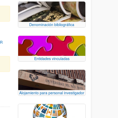
Denominación bibliográfica
OR
Entidades vinculadas
para desplazarse.
Alojamiento para personal investigador