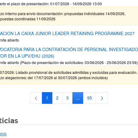
erto el plazo de presentación: 01/07/2026 - 16/09/2026 13:00
zo interno para envío documentación: propuestas individuales 14/09/2026,
opuestas coordinadas 11/09/2026
ACION LA CAIXA JUNIOR LEADER RETAINING PROGRAMME 2027
mite abierto
OCATORIA PARA LA CONTRATACIÓN DE PERSONAL INVESTIGAD
OR EN LA UPV/EHU (2026)
mite abierto (Plazo de presentación de solicitudes: 03/06/2026 - 25/06/2026 23:59)
07/2026: Listado provisional de solicitudes admitidas y excluidas para evaluación.
zo alegaciones: del 17/07/2026 al 30/07/2026 (ambos incluídos)
1
2
3
...
95
Página
Página
Página
Páginas intermedias Use TAB 
Página
icias
RSS