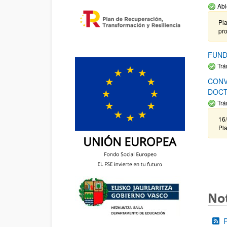
Abi
Pla
pr
FUND
Trá
CONV
DOCT
Trá
16/
Pla
Not