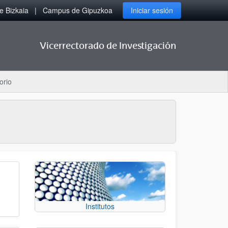
 Bizkaia
Campus de Gipuzkoa
Iniciar sesión
Vicerrectorado de Investigación
orio
Institutos