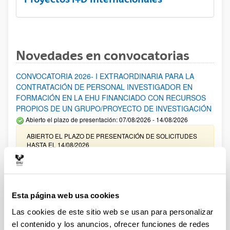
Novedades en convocatorias
CONVOCATORIA 2026- I EXTRAORDINARIA PARA LA
CONTRATACIÓN DE PERSONAL INVESTIGADOR EN
FORMACIÓN EN LA EHU FINANCIADO CON RECURSOS
PROPIOS DE UN GRUPO/PROYECTO DE INVESTIGACIÓN
Abierto el plazo de presentación: 07/08/2026 - 14/08/2026
ABIERTO EL PLAZO DE PRESENTACIÓN DE SOLICITUDES
HASTA EL 14/08/2026
Ayudas para financiación de la adquisición y renovación de
infraestructura científica y fondos bibliográficos en la
UPV/EHU 2026
Esta página web usa cookies
Trámite abierto
Las cookies de este sitio web se usan para personalizar
25/03/2026: Corrección de errores del listado provisional de
el contenido y los anuncios, ofrecer funciones de redes
solicitudes admitidas y excluidas. 23/03/2026: Relación