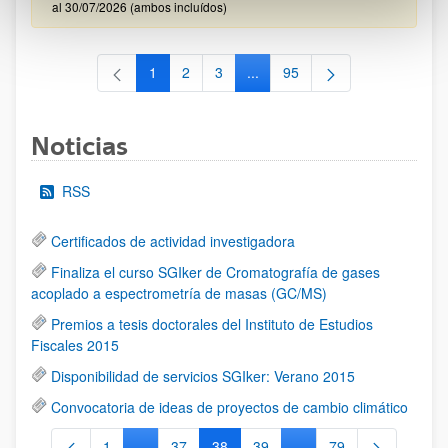
al 30/07/2026 (ambos incluídos)
1
2
3
...
95
Página
Página
Página
Páginas intermedias Use TAB 
Página
Noticias
RSS
Certificados de actividad investigadora
Finaliza el curso SGIker de Cromatografía de gases
acoplado a espectrometría de masas (GC/MS)
Premios a tesis doctorales del Instituto de Estudios
Fiscales 2015
Disponibilidad de servicios SGIker: Verano 2015
Convocatoria de ideas de proyectos de cambio climático
1
...
37
38
39
...
79