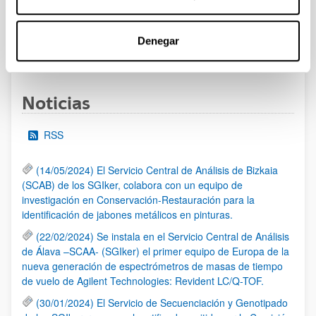
al 30/07/2026 (ambos incluídos)
Denegar
1
2
3
...
95
Página
Página
Página
Páginas intermedias Use TAB 
Página
Noticias
RSS
(14/05/2024) El Servicio Central de Análisis de Bizkaia
(SCAB) de los SGIker, colabora con un equipo de
investigación en Conservación-Restauración para la
identificación de jabones metálicos en pinturas.
(22/02/2024) Se instala en el Servicio Central de Análisis
de Álava –SCAA- (SGIker) el primer equipo de Europa de la
nueva generación de espectrómetros de masas de tiempo
de vuelo de Agilent Technologies: Revident LC/Q-TOF.
(30/01/2024) El Servicio de Secuenciación y Genotipado