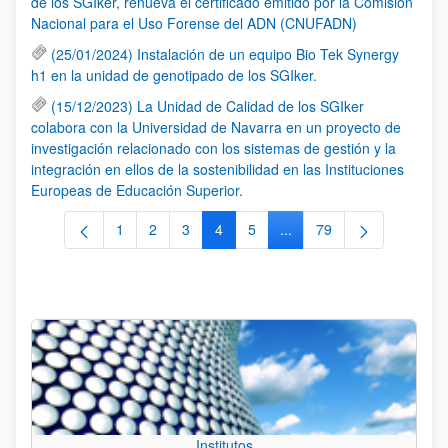
de los SGIker, renueva el certificado emitido por la Comisión
Nacional para el Uso Forense del ADN (CNUFADN)
(25/01/2024) Instalación de un equipo Bio Tek Synergy
h1 en la unidad de genotipado de los SGIker.
(15/12/2023) La Unidad de Calidad de los SGIker
colabora con la Universidad de Navarra en un proyecto de
investigación relacionado con los sistemas de gestión y la
integración en ellos de la sostenibilidad en las Instituciones
Europeas de Educación Superior.
1
2
3
4
5
...
79
Página
Página
Página
Página
Página
Páginas intermedias Use 
Página
Institutos