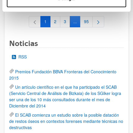
al 30/07/2026 (ambos incluídos)
1
2
3
...
95
Página
Página
Página
Páginas intermedias Use TAB 
Página
Noticias
RSS
Premios Fundación BBVA Fronteras del Conocimiento
2015
Un artículo científico en el que ha participado el SCAB
(Servicio Central de Análisis de Bizkaia) de los SGIker logra
ser una de los 10 más consultados durante el mes de
Diciembre del 2014
El SCAB comienza un estudio sobre la posible datación
de restos óseos en contextos forenses mediante técnicas no
destructivas