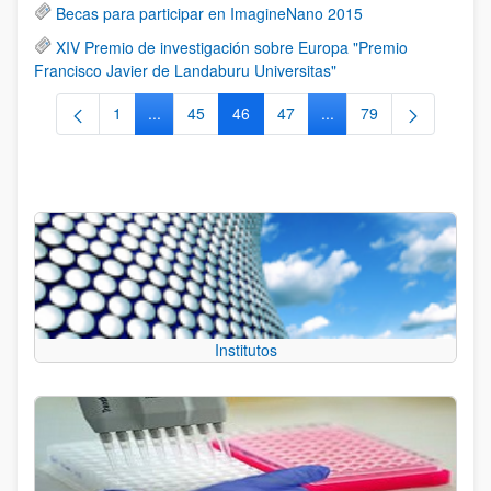
Becas para participar en ImagineNano 2015
XIV Premio de investigación sobre Europa "Premio
Francisco Javier de Landaburu Universitas"
1
...
45
46
47
...
79
Página
Páginas intermedias Use TAB para desplazarse.
Página
Página
Página
Páginas intermedias Us
Página
Institutos