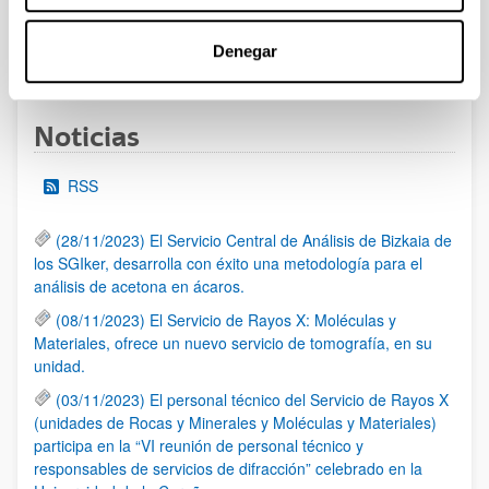
Denegar
1
2
3
...
95
Página
Página
Página
Páginas intermedias Use TAB 
Página
Noticias
RSS
(28/11/2023) El Servicio Central de Análisis de Bizkaia de
los SGIker, desarrolla con éxito una metodología para el
análisis de acetona en ácaros.
(08/11/2023) El Servicio de Rayos X: Moléculas y
Materiales, ofrece un nuevo servicio de tomografía, en su
unidad.
(03/11/2023) El personal técnico del Servicio de Rayos X
(unidades de Rocas y Minerales y Moléculas y Materiales)
participa en la “VI reunión de personal técnico y
responsables de servicios de difracción” celebrado en la