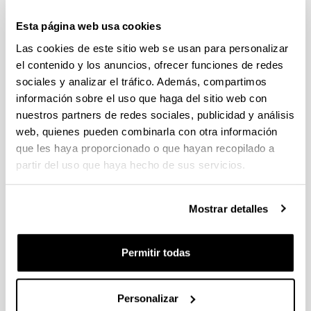
individuales 14/09/2026, propuestas coordinadas 11/09/2026
Esta página web usa cookies
FUNDACION LA CAIXA JUNIOR LEADER RETAINING
Las cookies de este sitio web se usan para personalizar
PROGRAMME 2027
Trámite abierto
el contenido y los anuncios, ofrecer funciones de redes
sociales y analizar el tráfico. Además, compartimos
CONVOCATORIA PARA LA CONTRATACIÓN DE
información sobre el uso que haga del sitio web con
PERSONAL INVESTIGADOR DOCTOR EN LA UPV/EHU
(2026)
nuestros partners de redes sociales, publicidad y análisis
Trámite abierto (Plazo de presentación de solicitudes: 03/06/2026 -
web, quienes pueden combinarla con otra información
25/06/2026 23:59)
que les haya proporcionado o que hayan recopilado a
partir del uso que haya hecho de sus servicios.
16/07/2026: Listado provisional de solicitudes admitidas y
excluidas para evaluación. Plazo alegaciones: del 17/07/2026
al 30/07/2026 (ambos incluídos)
Mostrar detalles
CONVOCATORIA 2026-I PARA LA CONTRATACIÓN DE
PERSONAL INVESTIGADOR EN FORMACIÓN EN LA EHU
FINANCIADO CON RECURSOS PROPIOS DE UN
Permitir todas
GRUPO/PROYECTO DE INVESTIGACIÓN
09/07/2026: Fase 2. Resolución Definitiva de concedidos y
Personalizar
denegados