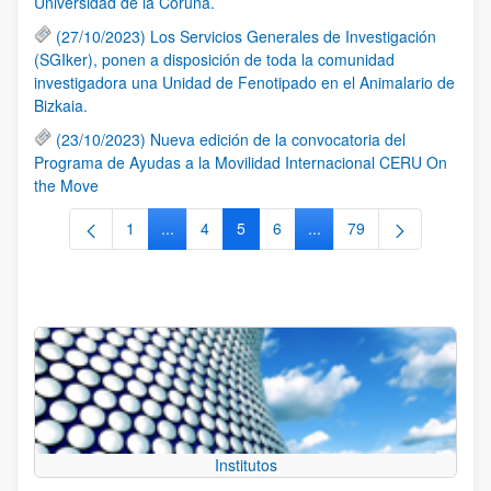
Universidad de la Coruña.
(27/10/2023) Los Servicios Generales de Investigación
(SGIker), ponen a disposición de toda la comunidad
investigadora una Unidad de Fenotipado en el Animalario de
Bizkaia.
(23/10/2023) Nueva edición de la convocatoria del
Programa de Ayudas a la Movilidad Internacional CERU On
the Move
1
...
4
5
6
...
79
Página
Páginas intermedias Use TAB para desplazars
Página
Página
Página
Páginas intermedias Use
Página
Institutos