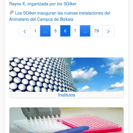
Rayos X, organizada por los SGIker
Los SGIker inauguran las nuevas instalaciones del
Animalario del Campus de Bizkaia
1
...
5
6
7
...
79
Página
Páginas intermedias Use TAB para desplazars
Página
Página
Página
Páginas intermedias Use
Página
Institutos