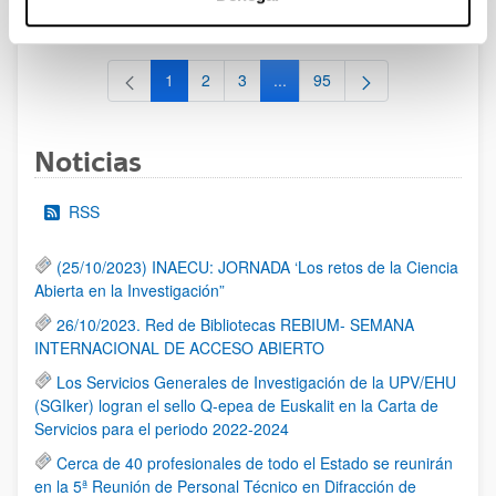
al 30/07/2026 (ambos incluídos)
1
2
3
...
95
Página
Página
Página
Páginas intermedias Use TAB 
Página
Noticias
RSS
(25/10/2023) INAECU: JORNADA ‘Los retos de la Ciencia
Abierta en la Investigación”
26/10/2023. Red de Bibliotecas REBIUM- SEMANA
INTERNACIONAL DE ACCESO ABIERTO
Los Servicios Generales de Investigación de la UPV/EHU
(SGIker) logran el sello Q-epea de Euskalit en la Carta de
Servicios para el periodo 2022-2024
Cerca de 40 profesionales de todo el Estado se reunirán
en la 5ª Reunión de Personal Técnico en Difracción de