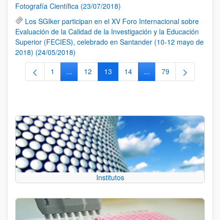
Fotografía Científica (23/07/2018)
Los SGIker participan en el XV Foro Internacional sobre
Evaluación de la Calidad de la Investigación y la Educación
Superior (FECIES), celebrado en Santander (10-12 mayo de
2018) (24/05/2018)
1
...
12
13
14
...
79
Página
Páginas intermedias Use TAB para desplazarse.
Página
Página
Página
Páginas intermedias Us
Página
Institutos