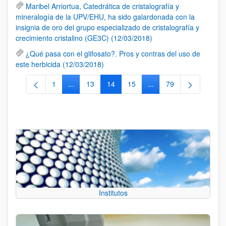
Maribel Arriortua, Catedrática de cristalografía y
mineralogía de la UPV/EHU, ha sido galardonada con la
insignia de oro del grupo especializado de cristalografía y
crecimiento cristalino (GE3C) (12/03/2018)
¿Qué pasa con el glifosato?. Pros y contras del uso de
este herbicida (12/03/2018)
1
...
13
14
15
...
79
Página
Páginas intermedias Use TAB para desplazarse.
Página
Página
Página
Páginas intermedias Us
Página
Institutos