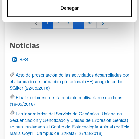
al 30/07/2026 (ambos incluídos)
Denegar
1
2
3
...
95
Página
Página
Página
Páginas intermedias Use TAB 
Página
Noticias
RSS
Acto de presentación de las actividades desarrolladas por
el alumnado de formación profesional (FP) acogido en los
SGIker (22/05/2018)
Finaliza el curso de tratamiento multivariante de datos
(16/05/2018)
Los laboratorios del Servicio de Genómica (Unidad de
Secuenciación y Genotipado y Unidad de Expresión Génica)
se han trasladado al Centro de Biotecnología Animal (edificio
Maria Goyri - Campus de Bizkaia) (27/03/2018)