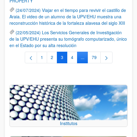
PROPERTY
(24/07/2024) Viajar en el tiempo para revivir el castillo de
Araia. El video de un alumno de la UPV/EHU muestra una
reconstrucción histórica de la fortaleza alavesa del siglo XIII
(22/05/2024) Los Servicios Generales de Investigación
de la UPV/EHU presenta su tomógrafo computarizado, único
en el Estado por su alta resolución
1
2
3
4
...
79
Página
Página
Página
Página
Páginas intermedias Use TA
Página
Institutos