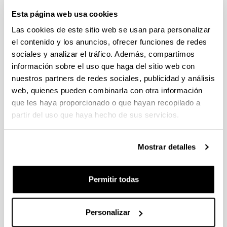
individuales 14/09/2026, propuestas coordinadas 11/09/2026
Esta página web usa cookies
FUNDACION LA CAIXA JUNIOR LEADER RETAINING
Las cookies de este sitio web se usan para personalizar
PROGRAMME 2027
el contenido y los anuncios, ofrecer funciones de redes
Trámite abierto
sociales y analizar el tráfico. Además, compartimos
CONVOCATORIA PARA LA CONTRATACIÓN DE
información sobre el uso que haga del sitio web con
PERSONAL INVESTIGADOR DOCTOR EN LA UPV/EHU
nuestros partners de redes sociales, publicidad y análisis
(2026)
web, quienes pueden combinarla con otra información
Trámite abierto (Plazo de presentación de solicitudes: 03/06/2026 -
que les haya proporcionado o que hayan recopilado a
25/06/2026 23:59)
partir del uso que haya hecho de sus servicios.
16/07/2026: Listado provisional de solicitudes admitidas y
excluidas para evaluación. Plazo alegaciones: del 17/07/2026
al 30/07/2026 (ambos incluídos)
Mostrar detalles
CONVOCATORIA 2026-I PARA LA CONTRATACIÓN DE
PERSONAL INVESTIGADOR EN FORMACIÓN EN LA EHU
Permitir todas
FINANCIADO CON RECURSOS PROPIOS DE UN
GRUPO/PROYECTO DE INVESTIGACIÓN
09/07/2026: Fase 2. Resolución Definitiva de concedidos y
Personalizar
denegados