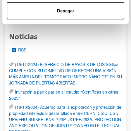
Denegar
1
2
3
...
95
Página
Página
Página
Páginas intermedias Use TAB 
Página
Noticias
RSS
(15/11/2024) El SERVICIO DE RAYOS X DE LOS SGIker
CUMPLE CON SU OBJETIVO DE OFRECER UNA VISIÓN
MÁS AMPLIA DEL TOMÓGRAFO “MICRO NANO CT” EN SU
JORNADA DE PUERTAS ABIERTAS
Invitación a participar en el estudio “Científicas en cifras
2025”
(16/10/2024) Acuerdo para la explotación y protección de
propiedad intelectual desarrollada entre CERN, CSIC, US y
UPV/EHU-SGIKER. KN6172/IPT/KT/EP/263A. PROTECTION
AND EXPLOITATION OF JOINTLY OWNED INTELLECTUAL