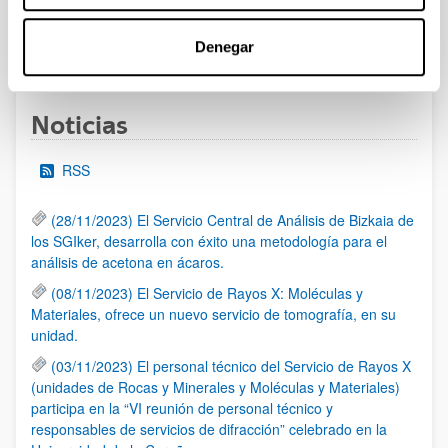
Denegar
1
2
3
...
95
Página
Página
Página
Páginas intermedias Use TAB 
Página
Noticias
RSS
(28/11/2023) El Servicio Central de Análisis de Bizkaia de
los SGIker, desarrolla con éxito una metodología para el
análisis de acetona en ácaros.
(08/11/2023) El Servicio de Rayos X: Moléculas y
Materiales, ofrece un nuevo servicio de tomografía, en su
unidad.
(03/11/2023) El personal técnico del Servicio de Rayos X
(unidades de Rocas y Minerales y Moléculas y Materiales)
participa en la “VI reunión de personal técnico y
responsables de servicios de difracción” celebrado en la