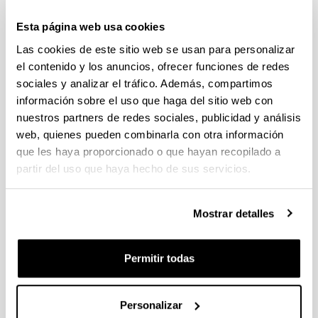
individuales 14/09/2026, propuestas coordinadas 11/09/2026
Esta página web usa cookies
FUNDACION LA CAIXA JUNIOR LEADER RETAINING
Las cookies de este sitio web se usan para personalizar
PROGRAMME 2027
Trámite abierto
el contenido y los anuncios, ofrecer funciones de redes
sociales y analizar el tráfico. Además, compartimos
CONVOCATORIA PARA LA CONTRATACIÓN DE
información sobre el uso que haga del sitio web con
PERSONAL INVESTIGADOR DOCTOR EN LA UPV/EHU
(2026)
nuestros partners de redes sociales, publicidad y análisis
Trámite abierto (Plazo de presentación de solicitudes: 03/06/2026 -
web, quienes pueden combinarla con otra información
25/06/2026 23:59)
que les haya proporcionado o que hayan recopilado a
partir del uso que haya hecho de sus servicios.
16/07/2026: Listado provisional de solicitudes admitidas y
excluidas para evaluación. Plazo alegaciones: del 17/07/2026
al 30/07/2026 (ambos incluídos)
Mostrar detalles
CONVOCATORIA 2026-I PARA LA CONTRATACIÓN DE
PERSONAL INVESTIGADOR EN FORMACIÓN EN LA EHU
FINANCIADO CON RECURSOS PROPIOS DE UN
Permitir todas
GRUPO/PROYECTO DE INVESTIGACIÓN
09/07/2026: Fase 2. Resolución Definitiva de concedidos y
Personalizar
denegados