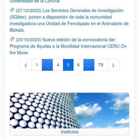
Universidad de la Coruña.
(27/10/2023) Los Servicios Generales de Investigación
(SGIker), ponen a disposición de toda la comunidad
investigadora una Unidad de Fenotipado en el Animalario de
Bizkaia.
(23/10/2023) Nueva edición de la convocatoria del
Programa de Ayudas a la Movilidad Internacional CERU On
the Move
1
...
4
5
6
...
79
Página
Páginas intermedias Use TAB para desplazars
Página
Página
Página
Páginas intermedias Use
Página
Institutos