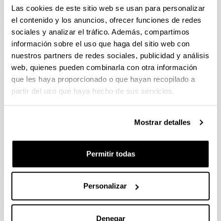
individuales 14/09/2026, propuestas coordinadas 11/09/2026
Las cookies de este sitio web se usan para personalizar
el contenido y los anuncios, ofrecer funciones de redes
FUNDACION LA CAIXA JUNIOR LEADER RETAINING
sociales y analizar el tráfico. Además, compartimos
PROGRAMME 2027
información sobre el uso que haga del sitio web con
Trámite abierto
nuestros partners de redes sociales, publicidad y análisis
CONVOCATORIA PARA LA CONTRATACIÓN DE
web, quienes pueden combinarla con otra información
PERSONAL INVESTIGADOR DOCTOR EN LA UPV/EHU
que les haya proporcionado o que hayan recopilado a
(2026)
partir del uso que haya hecho de sus servicios.
Trámite abierto (Plazo de presentación de solicitudes: 03/06/2026 -
25/06/2026 23:59)
16/07/2026: Listado provisional de solicitudes admitidas y
Mostrar detalles
excluidas para evaluación. Plazo alegaciones: del 17/07/2026
al 30/07/2026 (ambos incluídos)
Permitir todas
CONVOCATORIA 2026-I PARA LA CONTRATACIÓN DE
PERSONAL INVESTIGADOR EN FORMACIÓN EN LA EHU
FINANCIADO CON RECURSOS PROPIOS DE UN
Personalizar
GRUPO/PROYECTO DE INVESTIGACIÓN
09/07/2026: Fase 2. Resolución Definitiva de concedidos y
denegados
Denegar