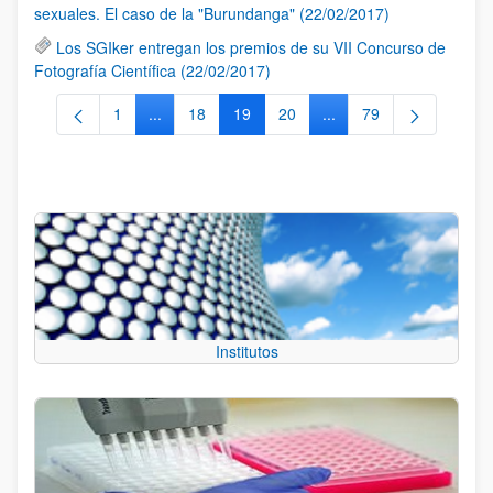
sexuales. El caso de la "Burundanga" (22/02/2017)
Los SGIker entregan los premios de su VII Concurso de
Fotografía Científica (22/02/2017)
1
...
18
19
20
...
79
Página
Páginas intermedias Use TAB para desplazarse.
Página
Página
Página
Páginas intermedias Us
Página
Institutos