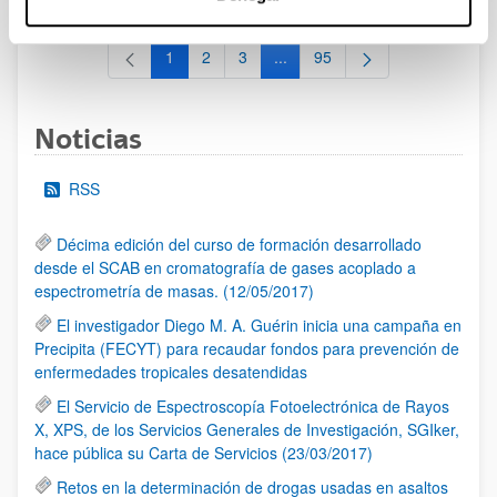
1
2
3
...
95
Página
Página
Página
Páginas intermedias Use TAB 
Página
Noticias
RSS
Décima edición del curso de formación desarrollado
desde el SCAB en cromatografía de gases acoplado a
espectrometría de masas. (12/05/2017)
El investigador Diego M. A. Guérin inicia una campaña en
Precipita (FECYT) para recaudar fondos para prevención de
enfermedades tropicales desatendidas
El Servicio de Espectroscopía Fotoelectrónica de Rayos
X, XPS, de los Servicios Generales de Investigación, SGIker,
hace pública su Carta de Servicios (23/03/2017)
Retos en la determinación de drogas usadas en asaltos