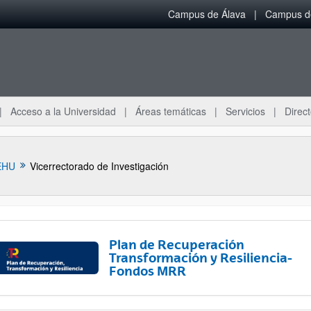
Campus de Álava
Campus de
Acceso a la Universidad
Áreas temáticas
Servicios
Direct
EHU
Vicerrectorado de Investigación
Plan de Recuperación
Transformación y Resiliencia-
Fondos MRR
ar subpáginas