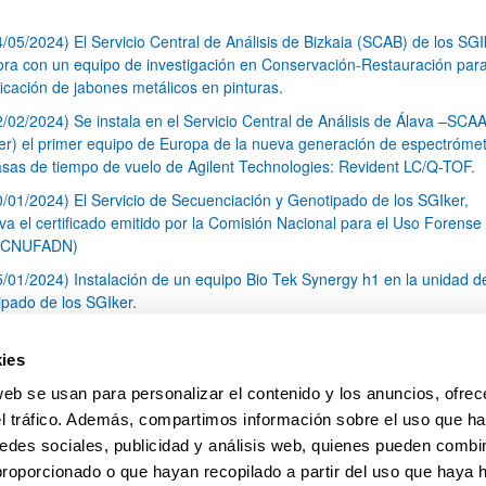
4/05/2024) El Servicio Central de Análisis de Bizkaia (SCAB) de los SGI
ora con un equipo de investigación en Conservación-Restauración para
ficación de jabones metálicos en pinturas.
2/02/2024) Se instala en el Servicio Central de Análisis de Álava –SCAA
er) el primer equipo de Europa de la nueva generación de espectróme
sas de tiempo de vuelo de Agilent Technologies: Revident LC/Q-TOF.
0/01/2024) El Servicio de Secuenciación y Genotipado de los SGIker,
va el certificado emitido por la Comisión Nacional para el Uso Forense 
(CNUFADN)
5/01/2024) Instalación de un equipo Bio Tek Synergy h1 en la unidad d
ipado de los SGIker.
5/12/2023) La Unidad de Calidad de los SGIker colabora con la Univer
varra en un proyecto de investigación relacionado con los sistemas de
ies
n y la integración en ellos de la sostenibilidad en las Instituciones Eur
web se usan para personalizar el contenido y los anuncios, ofrec
ucación Superior.
el tráfico. Además, compartimos información sobre el uso que ha
1
2
3
4
5
...
79
edes sociales, publicidad y análisis web, quienes pueden combin
Página
Página
Página
Página
Página
Páginas intermedias Use 
Página
proporcionado o que hayan recopilado a partir del uso que haya