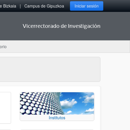
 Bizkaia
Campus de Gipuzkoa
Iniciar sesión
Vicerrectorado de Investigación
orio
Institutos