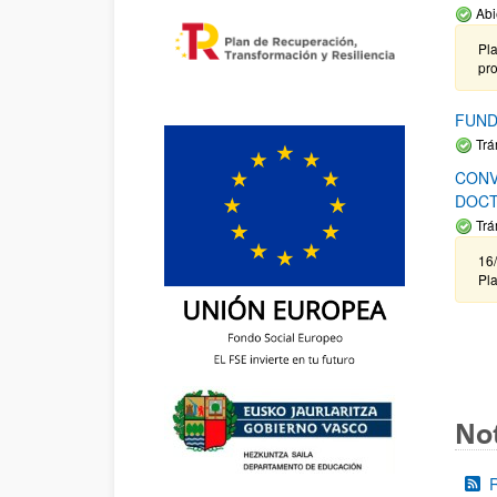
Abi
Pla
pr
FUND
Trá
CONV
DOCT
Trá
16/
Pla
Not