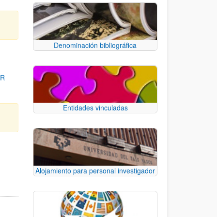
Denominación bibliográfica
OR
Entidades vinculadas
para desplazarse.
Alojamiento para personal investigador