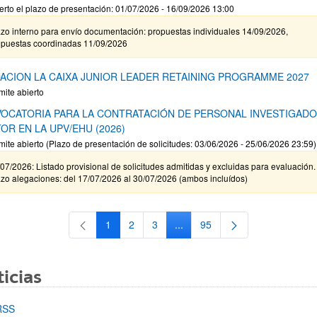
erto el plazo de presentación: 01/07/2026 - 16/09/2026 13:00
zo interno para envío documentación: propuestas individuales 14/09/2026,
opuestas coordinadas 11/09/2026
ACION LA CAIXA JUNIOR LEADER RETAINING PROGRAMME 2027
mite abierto
OCATORIA PARA LA CONTRATACIÓN DE PERSONAL INVESTIGAD
OR EN LA UPV/EHU (2026)
mite abierto (Plazo de presentación de solicitudes: 03/06/2026 - 25/06/2026 23:59)
07/2026: Listado provisional de solicitudes admitidas y excluidas para evaluación.
zo alegaciones: del 17/07/2026 al 30/07/2026 (ambos incluídos)
1
2
3
...
95
Página
Página
Página
Páginas intermedias Use TAB 
Página
icias
RSS