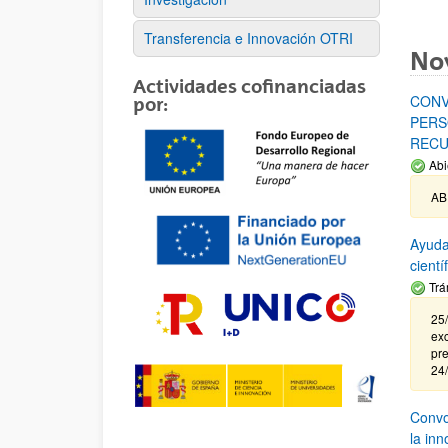
Transferencia e Innovación OTRI
No
Actividades cofinanciadas
CONV
por:
PERS
RECU
Abi
AB
Ayuda
cient
Trá
25/
exc
pre
24
Convoc
la in