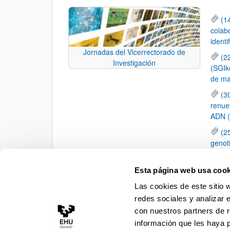
(1
colab
identi
Jornadas del Vicerrectorado de
(2
Investigación
(SGIk
de ma
(3
renue
ADN 
(2
genot
(1
de Na
Esta página web usa cook
gestió
Las cookies de este sitio 
de Ed
redes sociales y analizar 
con nuestros partners de r
información que les haya 