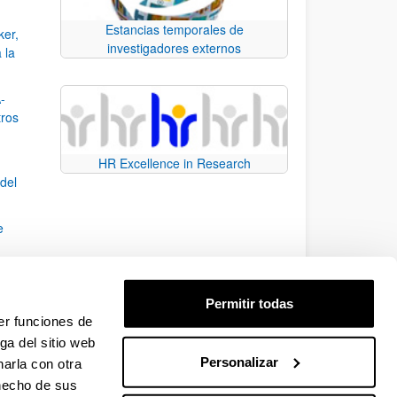
Estancias temporales de
ker,
investigadores externos
 la
-
tros
HR Excellence in Research
del
e
sidad
Permitir todas
opeas
er funciones de
ga del sitio web
Personalizar
arla con otra
TAB para desplazarse.
 hecho de sus