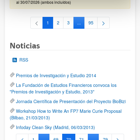
al 30/07/2026 (ambos incluídos)
1
2
3
...
95
Página
Página
Página
Páginas intermedias Use TAB 
Página
Noticias
RSS
Premios de Investigación y Estudio 2014
La Fundación de Estudios Financieros convoca los
"Premios de Investigación y Estudio, 2013"
Jornada Científica de Presentación del Proyecto BioBizi
Workshop How to Write An FP7 Marie Curie Proposal
(Bilbao, 21/03/2013)
Infoday Clean Sky (Madrid, 06/03/2013)
1
...
69
70
71
...
79