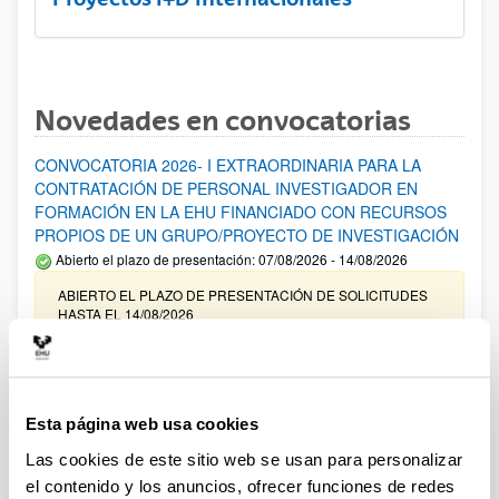
Novedades en convocatorias
CONVOCATORIA 2026- I EXTRAORDINARIA PARA LA
CONTRATACIÓN DE PERSONAL INVESTIGADOR EN
FORMACIÓN EN LA EHU FINANCIADO CON RECURSOS
PROPIOS DE UN GRUPO/PROYECTO DE INVESTIGACIÓN
Abierto el plazo de presentación: 07/08/2026 - 14/08/2026
ABIERTO EL PLAZO DE PRESENTACIÓN DE SOLICITUDES
HASTA EL 14/08/2026
Ayudas para financiación de la adquisición y renovación de
infraestructura científica y fondos bibliográficos en la
UPV/EHU 2026
Esta página web usa cookies
Trámite abierto
Las cookies de este sitio web se usan para personalizar
25/03/2026: Corrección de errores del listado provisional de
el contenido y los anuncios, ofrecer funciones de redes
solicitudes admitidas y excluidas. 23/03/2026: Relación