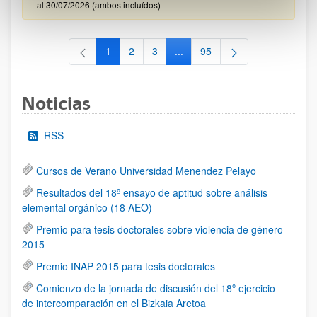
al 30/07/2026 (ambos incluídos)
1
2
3
...
95
Página
Página
Página
Páginas intermedias Use TAB 
Página
Noticias
RSS
Cursos de Verano Universidad Menendez Pelayo
Resultados del 18º ensayo de aptitud sobre análisis
elemental orgánico (18 AEO)
Premio para tesis doctorales sobre violencia de género
2015
Premio INAP 2015 para tesis doctorales
Comienzo de la jornada de discusión del 18º ejercicio
de intercomparación en el Bizkaia Aretoa