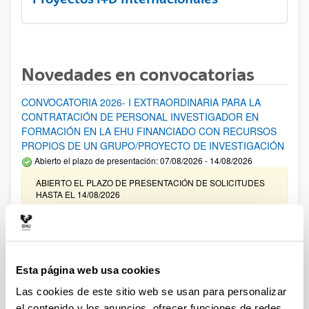
Novedades en convocatorias
CONVOCATORIA 2026- I EXTRAORDINARIA PARA LA
CONTRATACIÓN DE PERSONAL INVESTIGADOR EN
FORMACIÓN EN LA EHU FINANCIADO CON RECURSOS
PROPIOS DE UN GRUPO/PROYECTO DE INVESTIGACIÓN
Abierto el plazo de presentación: 07/08/2026 - 14/08/2026
ABIERTO EL PLAZO DE PRESENTACIÓN DE SOLICITUDES
HASTA EL 14/08/2026
Ayudas para financiación de la adquisición y renovación de
infraestructura científica y fondos bibliográficos en la
UPV/EHU 2026
Esta página web usa cookies
Trámite abierto
Las cookies de este sitio web se usan para personalizar
25/03/2026: Corrección de errores del listado provisional de
solicitudes admitidas y excluidas. 23/03/2026: Relación
el contenido y los anuncios, ofrecer funciones de redes