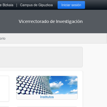
 Bizkaia
Campus de Gipuzkoa
Iniciar sesión
Vicerrectorado de Investigación
orio
Institutos