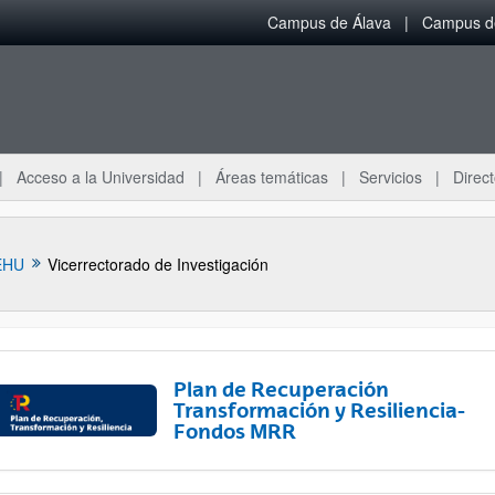
Campus de Álava
Campus de
Acceso a la Universidad
Áreas temáticas
Servicios
Direct
EHU
Vicerrectorado de Investigación
Plan de Recuperación
Transformación y Resiliencia-
Fondos MRR
ar subpáginas