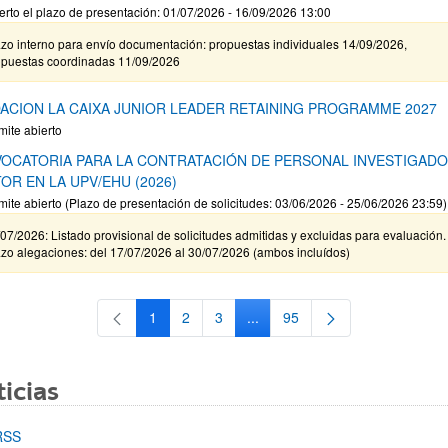
erto el plazo de presentación: 01/07/2026 - 16/09/2026 13:00
zo interno para envío documentación: propuestas individuales 14/09/2026,
opuestas coordinadas 11/09/2026
ACION LA CAIXA JUNIOR LEADER RETAINING PROGRAMME 2027
mite abierto
OCATORIA PARA LA CONTRATACIÓN DE PERSONAL INVESTIGAD
OR EN LA UPV/EHU (2026)
mite abierto (Plazo de presentación de solicitudes: 03/06/2026 - 25/06/2026 23:59)
07/2026: Listado provisional de solicitudes admitidas y excluidas para evaluación.
zo alegaciones: del 17/07/2026 al 30/07/2026 (ambos incluídos)
1
2
3
...
95
Página
Página
Página
Páginas intermedias Use TAB 
Página
icias
RSS