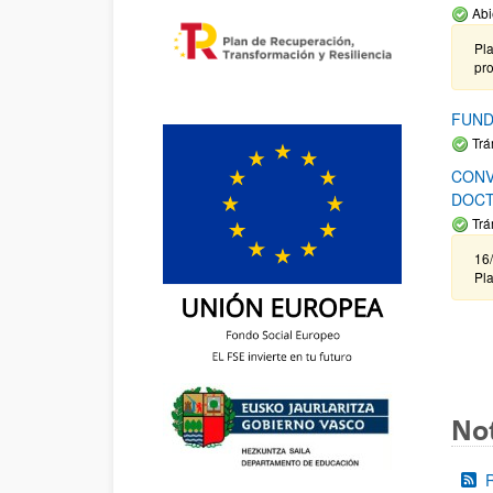
Abi
Pla
pr
FUND
Trá
CONV
DOCT
Trá
16/
Pla
Not