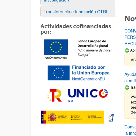
Transferencia e Innovación OTRI
No
Actividades cofinanciadas
CONV
por:
PERS
RECU
Abi
AB
Ayuda
cient
Trá
25/
exc
pre
24
Convoc
la in