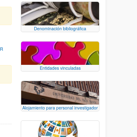
Denominación bibliográfica
OR
Entidades vinculadas
para desplazarse.
Alojamiento para personal investigador