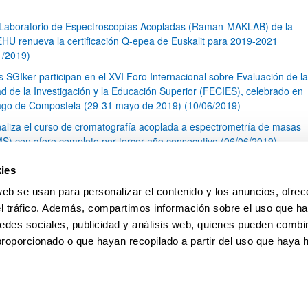
 Laboratorio de Espectroscopías Acopladas (Raman-MAKLAB) de la
HU renueva la certificación Q-epea de Euskalit para 2019-2021
1/2019)
s SGIker participan en el XVI Foro Internacional sobre Evaluación de la
ad de la Investigación y la Educación Superior (FECIES), celebrado en
ago de Compostela (29-31 mayo de 2019) (10/06/2019)
naliza el curso de cromatografía acoplada a espectrometría de masas
S) con aforo completo por tercer año consecutivo (06/06/2019)
I Concurso de Cristalización en la Escuela Cántabra (23/05/2019)
ies
óxima publicación de Acuerdos Marco en las áreas de Ingeniería y
web se usan para personalizar el contenido y los anuncios, ofrec
tectura y Arte y Humanidades.
el tráfico. Además, compartimos información sobre el uso que ha
1
...
10
11
12
...
79
edes sociales, publicidad y análisis web, quienes pueden combin
Página
Páginas intermedias Use TAB para desplazarse.
Página
Página
Página
Páginas intermedias Us
Página
proporcionado o que hayan recopilado a partir del uso que haya
pa
Ayuda