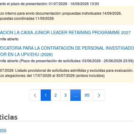
erto el plazo de presentación: 01/07/2026 - 16/09/2026 13:00
zo interno para envío documentación: propuestas individuales 14/09/2026,
opuestas coordinadas 11/09/2026
ACION LA CAIXA JUNIOR LEADER RETAINING PROGRAMME 2027
mite abierto
OCATORIA PARA LA CONTRATACIÓN DE PERSONAL INVESTIGAD
OR EN LA UPV/EHU (2026)
mite abierto (Plazo de presentación de solicitudes: 03/06/2026 - 25/06/2026 23:59)
07/2026: Listado provisional de solicitudes admitidas y excluidas para evaluación.
zo alegaciones: del 17/07/2026 al 30/07/2026 (ambos incluídos)
1
2
3
...
95
Página
Página
Página
Páginas intermedias Use TAB 
Página
icias
RSS