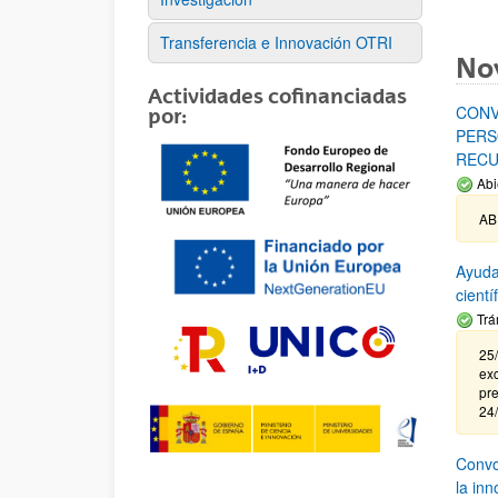
Transferencia e Innovación OTRI
No
Actividades cofinanciadas
CONV
por:
PERS
RECU
Abi
AB
Ayuda
cient
Trá
25/
exc
pre
24
Convoc
la in