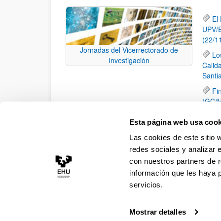
El
UPV/E
(22/1
Jornadas del Vicerrectorado de
Lo
Investigación
Calid
Santi
Fi
(GC/M
II
Esta página web usa cook
Pr
Las cookies de este sitio 
Arqui
redes sociales y analizar 
con nuestros partners de r
información que les haya 
servicios.
Mostrar detalles
Accesibilidad
Información legal
Contacto
Ma