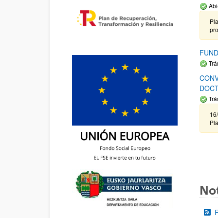
Abi
Pla
pr
FUND
Trá
CONV
DOCT
Trá
16/
Pla
Not