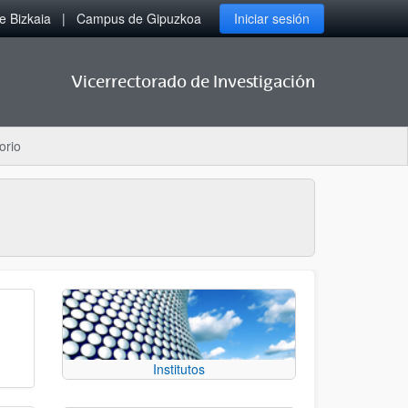
 Bizkaia
Campus de Gipuzkoa
Iniciar sesión
Vicerrectorado de Investigación
orio
Institutos