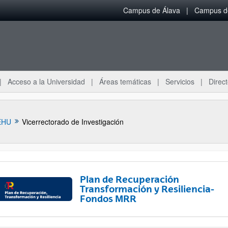
Campus de Álava
Campus de
Acceso a la Universidad
Áreas temáticas
Servicios
Direct
EHU
Vicerrectorado de Investigación
Plan de Recuperación
Transformación y Resiliencia-
Fondos MRR
ar subpáginas