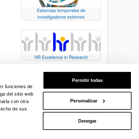
Estancias temporales de
investigadores externos
HR Excellence in Research
Permitir todas
er funciones de
ga del sitio web
Personalizar
arla con otra
e TAB para desplazarse.
 hecho de sus
Denegar
EHU