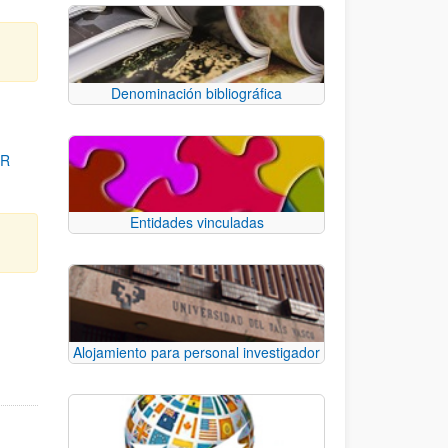
Denominación bibliográfica
OR
Entidades vinculadas
para desplazarse.
Alojamiento para personal investigador