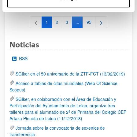
al 30/07/2026 (ambos incluídos)
1
2
3
...
95
Página
Página
Página
Páginas intermedias Use TAB 
Página
Noticias
RSS
SGIker en el 50 aniversario de la ZTF-FCT (13/02/2019)
Acceso a tablas de citas mundiales (Web Of Science,
Scopus)
SGIker, en colaboración con el Área de Educación y
Participación del Ayuntamiento de Leioa, organiza tres
talleres para el alumnado de 2º de Primaria del Colegio CEP
Artaza Pinueta de Leioa (11/12/2018)
Jornada sobre la convocatoria de sexenios de
transferencia