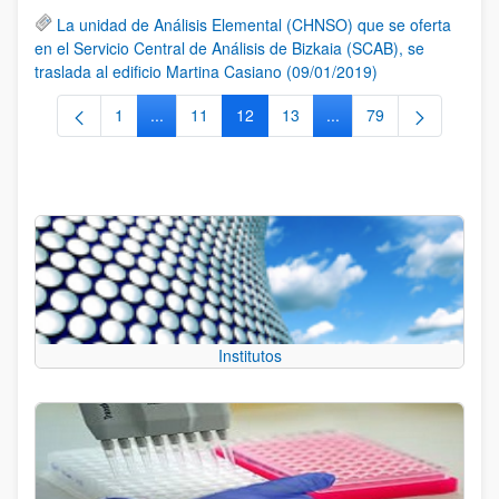
La unidad de Análisis Elemental (CHNSO) que se oferta
en el Servicio Central de Análisis de Bizkaia (SCAB), se
traslada al edificio Martina Casiano (09/01/2019)
1
...
11
12
13
...
79
Página
Páginas intermedias Use TAB para desplazarse.
Página
Página
Página
Páginas intermedias Us
Página
Institutos