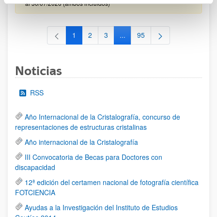
al 30/07/2026 (ambos incluídos)
1
2
3
...
95
Página
Página
Página
Páginas intermedias Use TAB 
Página
Noticias
RSS
Año Internacional de la Cristalografía, concurso de
representaciones de estructuras cristalinas
Año internacional de la Cristalografía
III Convocatoria de Becas para Doctores con
discapacidad
12ª edición del certamen nacional de fotografía científica
FOTCIENCIA
Ayudas a la Investigación del Instituto de Estudios