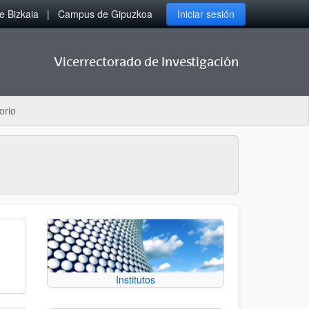
 Bizkaia
Campus de Gipuzkoa
Iniciar sesión
Vicerrectorado de Investigación
orio
Institutos