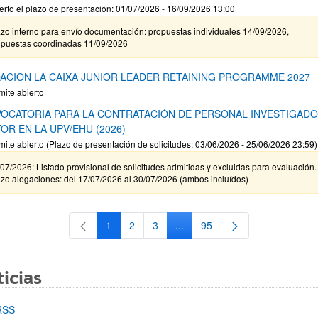
erto el plazo de presentación: 01/07/2026 - 16/09/2026 13:00
zo interno para envío documentación: propuestas individuales 14/09/2026,
opuestas coordinadas 11/09/2026
ACION LA CAIXA JUNIOR LEADER RETAINING PROGRAMME 2027
mite abierto
OCATORIA PARA LA CONTRATACIÓN DE PERSONAL INVESTIGAD
OR EN LA UPV/EHU (2026)
mite abierto (Plazo de presentación de solicitudes: 03/06/2026 - 25/06/2026 23:59)
07/2026: Listado provisional de solicitudes admitidas y excluidas para evaluación.
zo alegaciones: del 17/07/2026 al 30/07/2026 (ambos incluídos)
1
2
3
...
95
Página
Página
Página
Páginas intermedias Use TAB 
Página
icias
RSS