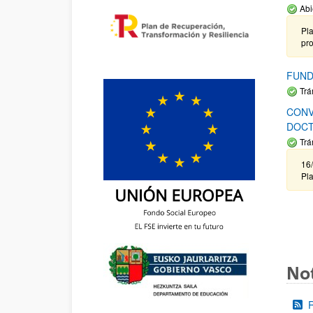
Abi
Pla
pr
FUND
Trá
CONV
DOCT
Trá
16/
Pla
Not