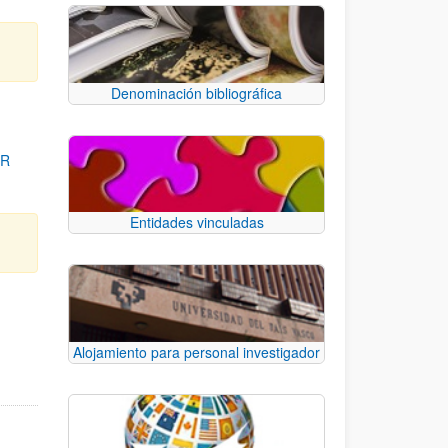
Denominación bibliográfica
OR
Entidades vinculadas
para desplazarse.
Alojamiento para personal investigador