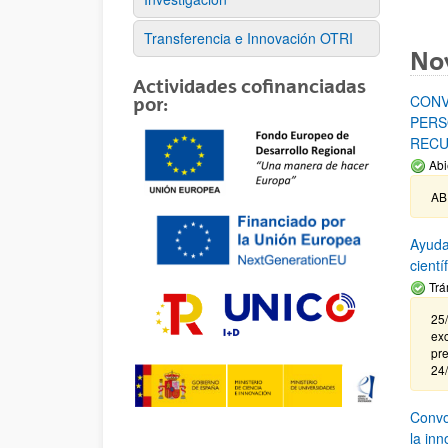
Transferencia e Innovación OTRI
No
Actividades cofinanciadas
CONV
por:
PERS
RECU
Abi
AB
Ayuda
cient
Trá
25/
exc
pre
24
Convoc
la in