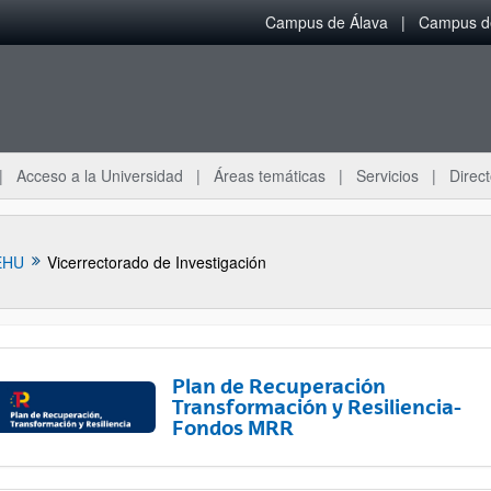
Campus de Álava
Campus de
Acceso a la Universidad
Áreas temáticas
Servicios
Direct
EHU
Vicerrectorado de Investigación
Plan de Recuperación
Transformación y Resiliencia-
Fondos MRR
ar subpáginas