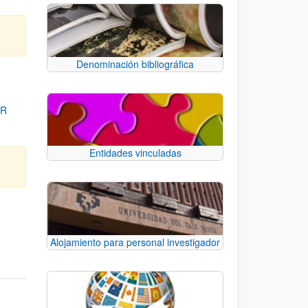
Denominación bibliográfica
OR
Entidades vinculadas
para desplazarse.
Alojamiento para personal investigador