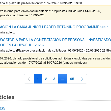
erto el plazo de presentación: 01/07/2026 - 16/09/2026 13:00
zo interno para envío documentación: propuestas individuales 14/09/2026,
opuestas coordinadas 11/09/2026
ACION LA CAIXA JUNIOR LEADER RETAINING PROGRAMME 2027
mite abierto
OCATORIA PARA LA CONTRATACIÓN DE PERSONAL INVESTIGAD
OR EN LA UPV/EHU (2026)
mite abierto (Plazo de presentación de solicitudes: 03/06/2026 - 25/06/2026 23:59)
07/2026: Listado provisional de solicitudes admitidas y excluidas para evaluación.
zo alegaciones: del 17/07/2026 al 30/07/2026 (ambos incluídos)
1
2
3
...
95
Página
Página
Página
Páginas intermedias Use TAB 
Página
icias
RSS