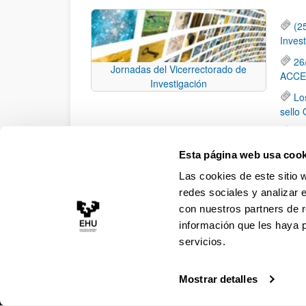
(2
Invest
26
Jornadas del Vicerrectorado de
ACCE
Investigación
Lo
sello
Ce
Perso
Esta página web usa cook
Lo
Las cookies de este sitio 
Bizka
redes sociales y analizar 
con nuestros partners de r
información que les haya 
servicios.
Mostrar detalles
Accesibilidad
Información legal
Contacto
Ma