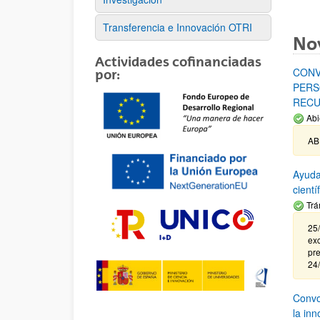
Transferencia e Innovación OTRI
No
Actividades cofinanciadas
CONV
por:
PERS
RECU
Abi
AB
Ayuda
cient
Trá
25/
exc
pre
24
Convoc
la in