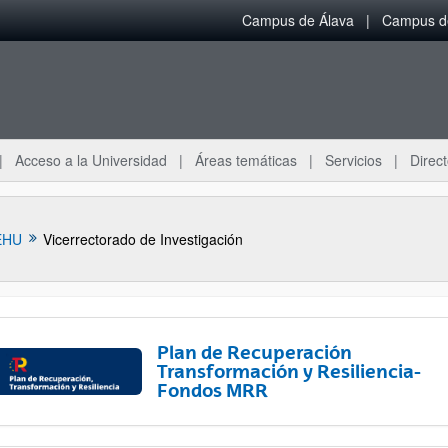
Campus de Álava
Campus de
Acceso a la Universidad
Áreas temáticas
Servicios
Direct
EHU
Vicerrectorado de Investigación
Plan de Recuperación
Transformación y Resiliencia-
Fondos MRR
ar subpáginas