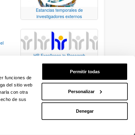
Estancias temporales de
investigadores externos
el
HR Excellence in Research
n de
Permitir todas
s de
er funciones de
ga del sitio web
Personalizar
arla con otra
e.
 TAB para desplazarse.
 hecho de sus
Denegar
EHU