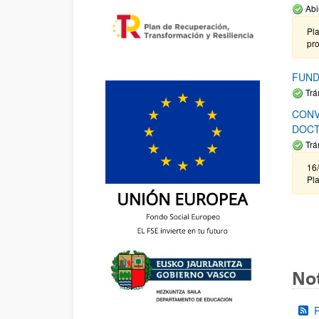
Abi
Pla
pr
FUND
Trá
CONV
DOCT
Trá
16/
Pla
Not