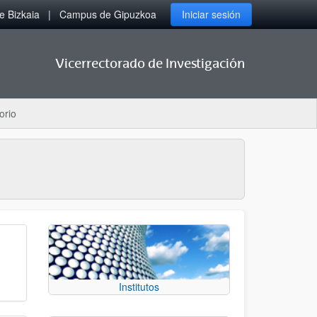
 Bizkaia
Campus de Gipuzkoa
Iniciar sesión
Vicerrectorado de Investigación
orio
Institutos