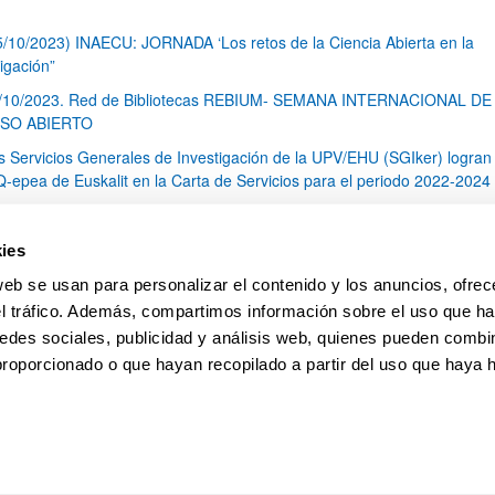
5/10/2023) INAECU: JORNADA ‘Los retos de la Ciencia Abierta en la
igación”
/10/2023. Red de Bibliotecas REBIUM- SEMANA INTERNACIONAL DE
SO ABIERTO
s Servicios Generales de Investigación de la UPV/EHU (SGIker) logran 
 Q-epea de Euskalit en la Carta de Servicios para el periodo 2022-2024
rca de 40 profesionales de todo el Estado se reunirán en la 5ª Reunió
nal Técnico en Difracción de Rayos X, organizada por los SGIker
ies
s SGIker inauguran las nuevas instalaciones del Animalario del Campu
web se usan para personalizar el contenido y los anuncios, ofrec
ia
el tráfico. Además, compartimos información sobre el uso que ha
1
...
5
6
7
...
79
edes sociales, publicidad y análisis web, quienes pueden combin
Página
Páginas intermedias Use TAB para desplazars
Página
Página
Página
Páginas intermedias Use
Página
proporcionado o que hayan recopilado a partir del uso que haya
pa
Ayuda