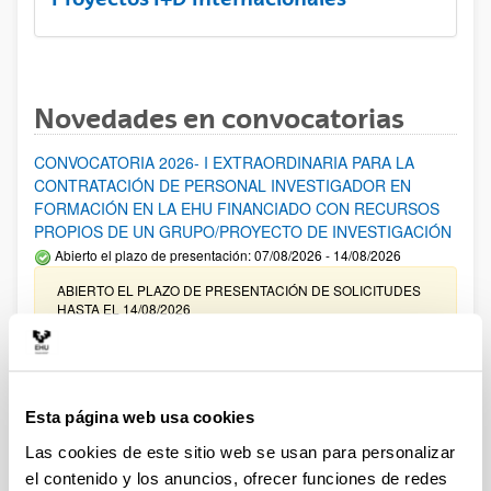
Novedades en convocatorias
CONVOCATORIA 2026- I EXTRAORDINARIA PARA LA
CONTRATACIÓN DE PERSONAL INVESTIGADOR EN
FORMACIÓN EN LA EHU FINANCIADO CON RECURSOS
PROPIOS DE UN GRUPO/PROYECTO DE INVESTIGACIÓN
Abierto el plazo de presentación: 07/08/2026 - 14/08/2026
ABIERTO EL PLAZO DE PRESENTACIÓN DE SOLICITUDES
HASTA EL 14/08/2026
Ayudas para financiación de la adquisición y renovación de
infraestructura científica y fondos bibliográficos en la
UPV/EHU 2026
Esta página web usa cookies
Trámite abierto
Las cookies de este sitio web se usan para personalizar
25/03/2026: Corrección de errores del listado provisional de
el contenido y los anuncios, ofrecer funciones de redes
solicitudes admitidas y excluidas. 23/03/2026: Relación