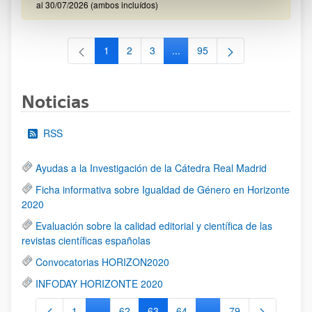
al 30/07/2026 (ambos incluídos)
1
2
3
...
95
Página
Página
Página
Páginas intermedias Use TAB 
Página
Noticias
RSS
Ayudas a la Investigación de la Cátedra Real Madrid
Ficha informativa sobre Igualdad de Género en Horizonte
2020
Evaluación sobre la calidad editorial y científica de las
revistas científicas españolas
Convocatorias HORIZON2020
INFODAY HORIZONTE 2020
1
...
62
63
64
...
79