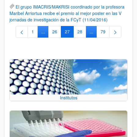
El grupo IMACRIS/MAKRISI coordinado por la profesora
Maribel Arriortua recibe el premio al mejor poster en las V
jornadas de investigación de la FCyT (11/04/2016)
1
...
26
27
28
...
79
Página
Páginas intermedias Use TAB para desplazarse.
Página
Página
Página
Páginas intermedias Us
Página
Institutos