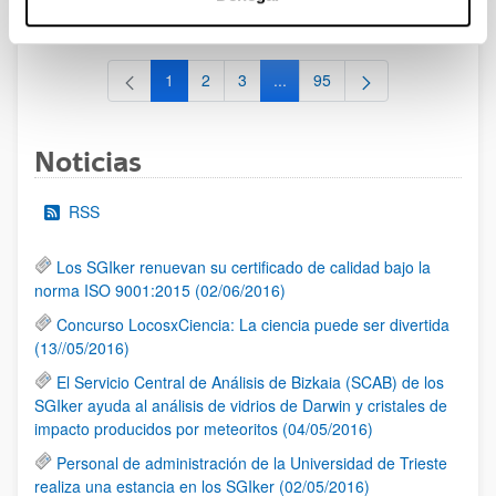
al 30/07/2026 (ambos incluídos)
1
2
3
...
95
Página
Página
Página
Páginas intermedias Use TAB 
Página
Noticias
RSS
Los SGIker renuevan su certificado de calidad bajo la
norma ISO 9001:2015 (02/06/2016)
Concurso LocosxCiencia: La ciencia puede ser divertida
(13//05/2016)
El Servicio Central de Análisis de Bizkaia (SCAB) de los
SGIker ayuda al análisis de vidrios de Darwin y cristales de
impacto producidos por meteoritos (04/05/2016)
Personal de administración de la Universidad de Trieste
realiza una estancia en los SGIker (02/05/2016)