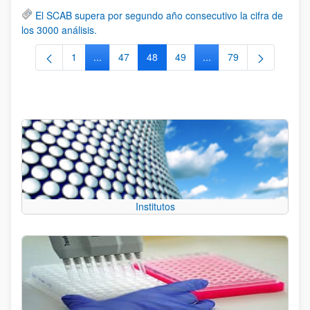
El SCAB supera por segundo año consecutivo la cifra de
los 3000 análisis.
1
...
47
48
49
...
79
Página
Páginas intermedias Use TAB para desplazarse.
Página
Página
Página
Páginas intermedias Us
Página
Institutos