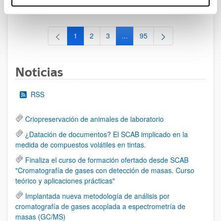
al 30/07/2026 (ambos incluídos)
1
2
3
...
95
Página
Página
Página
Páginas intermedias Use TAB 
Página
Noticias
RSS
Criopreservación de animales de laboratorio
¿Datación de documentos? El SCAB implicado en la
medida de compuestos volátiles en tintas.
Finaliza el curso de formación ofertado desde SCAB
"Cromatografía de gases con detección de masas. Curso
teórico y aplicaciones prácticas"
Implantada nueva metodología de análisis por
cromatografía de gases acoplada a espectrometría de
masas (GC/MS)