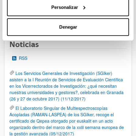
al 30/07/2026 (ambos incluídos)
Personalizar
1
2
3
...
95
Página
Página
Página
Páginas intermedias Use TAB 
Página
Denegar
Noticias
RSS
Los Servicios Generales de Investigación (SGIker)
asisten a la I Reunión de Servicios de Evaluación Científica
en los Vicerrectorados de Investigación: ¿qué necesitan
nuestras universidades y gestores?, celebrada en Granada
(26 y 27 de octubre 2017) (11/12/2017)
El Laboratorio Singular de Multiespectroscopías
Acopladas (RAMAN-LASPEA) de los SGIker, recoge el
certificado de Qepea otorgado por euskalit en un acto
organizado dentro del marco de la xxiii semana europea de
la gestión avanzada (05/12/2017)