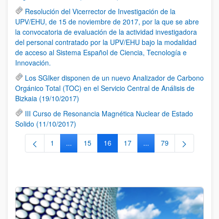
Resolución del Vicerrector de Investigación de la
UPV/EHU, de 15 de noviembre de 2017, por la que se abre
la convocatoria de evaluación de la actividad investigadora
del personal contratado por la UPV/EHU bajo la modalidad
de acceso al Sistema Español de Ciencia, Tecnología e
Innovación.
Los SGIker disponen de un nuevo Analizador de Carbono
Orgánico Total (TOC) en el Servicio Central de Análisis de
Bizkaia (19/10/2017)
III Curso de Resonancia Magnética Nuclear de Estado
Solido (11/10/2017)
1
...
15
16
17
...
79
Página
Páginas intermedias Use TAB para desplazarse.
Página
Página
Página
Páginas intermedias Us
Página