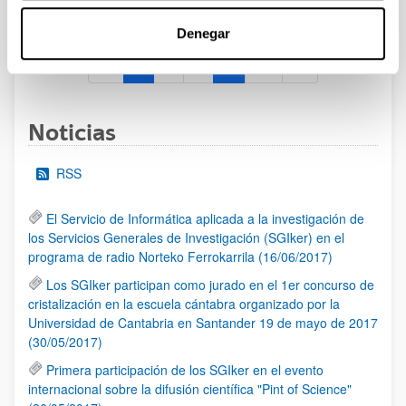
al 30/07/2026 (ambos incluídos)
Denegar
1
2
3
...
95
Página
Página
Página
Páginas intermedias Use TAB 
Página
Noticias
RSS
El Servicio de Informática aplicada a la investigación de
los Servicios Generales de Investigación (SGIker) en el
programa de radio Norteko Ferrokarrila (16/06/2017)
Los SGIker participan como jurado en el 1er concurso de
cristalización en la escuela cántabra organizado por la
Universidad de Cantabria en Santander 19 de mayo de 2017
(30/05/2017)
Primera participación de los SGIker en el evento
internacional sobre la difusión científica "Pint of Science"