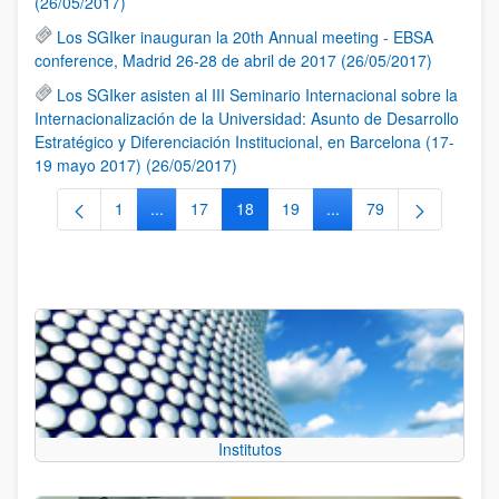
(26/05/2017)
Los SGIker inauguran la 20th Annual meeting - EBSA
conference, Madrid 26-28 de abril de 2017 (26/05/2017)
Los SGIker asisten al III Seminario Internacional sobre la
Internacionalización de la Universidad: Asunto de Desarrollo
Estratégico y Diferenciación Institucional, en Barcelona (17-
19 mayo 2017) (26/05/2017)
1
...
17
18
19
...
79
Página
Páginas intermedias Use TAB para desplazarse.
Página
Página
Página
Páginas intermedias Us
Página
Institutos