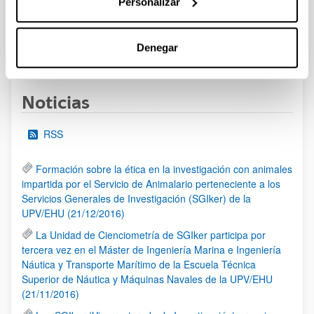
Personalizar
al 30/07/2026 (ambos incluídos)
Denegar
1
2
3
...
95
Página
Página
Página
Páginas intermedias Use TAB 
Página
Noticias
RSS
Formación sobre la ética en la investigación con animales
impartida por el Servicio de Animalario perteneciente a los
Servicios Generales de Investigación (SGIker) de la
UPV/EHU (21/12/2016)
La Unidad de Cienciometría de SGIker participa por
tercera vez en el Máster de Ingeniería Marina e Ingeniería
Náutica y Transporte Marítimo de la Escuela Técnica
Superior de Náutica y Máquinas Navales de la UPV/EHU
(21/11/2016)