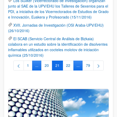
Los SGIker (Vicerrectorado de Investigación) organizan
junto al SAE de la UPV/EHU los Talleres de Sexenios para el
PDI, a iniciativa de los Vicerrectorados de Estudios de Grado
e Innovación, Euskera y Profesorado (15/11/2016)
XVII. Jornadas de Investigación (OSI Araba-UPV/EHU)
(26/10/2016)
El SCAB (Servicio Central de Análisis de Bizkaia)
colabora en un estudio sobre la identificación de disolventes
inflamables utilizados en cocteles molotov de iniciación
química (25/10/2016)
1
...
20
21
22
...
79
Página
Páginas intermedias Use TAB para desplazarse.
Página
Página
Página
Páginas intermedias Us
Página