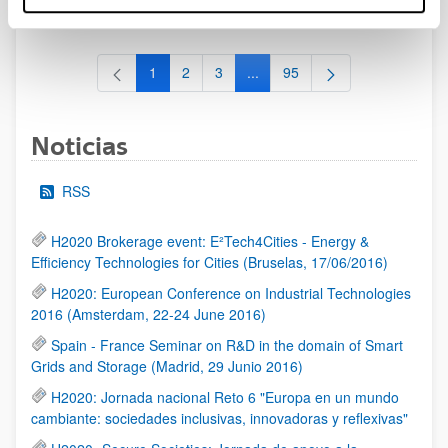
al 30/07/2026 (ambos incluídos)
1
2
3
...
95
Página
Página
Página
Páginas intermedias Use TAB 
Página
Noticias
RSS
H2020 Brokerage event: E²Tech4Cities - Energy &
Efficiency Technologies for Cities (Bruselas, 17/06/2016)
H2020: European Conference on Industrial Technologies
2016 (Amsterdam, 22-24 June 2016)
Spain - France Seminar on R&D in the domain of Smart
Grids and Storage (Madrid, 29 Junio 2016)
H2020: Jornada nacional Reto 6 "Europa en un mundo
cambiante: sociedades inclusivas, innovadoras y reflexivas"