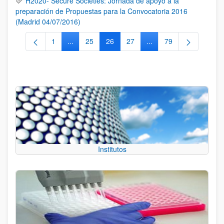
H2020- Secure Societies: Jornada de apoyo a la
preparación de Propuestas para la Convocatoria 2016
(Madrid 04/07/2016)
1
...
25
26
27
...
79
Página
Páginas intermedias Use TAB para desplazarse.
Página
Página
Página
Páginas intermedias Us
Página
Institutos