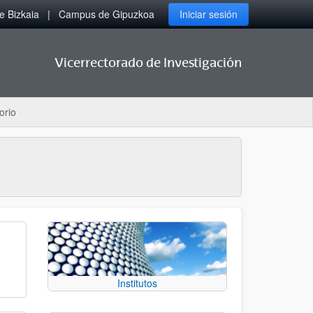
 Bizkaia
Campus de Gipuzkoa
Iniciar sesión
Vicerrectorado de Investigación
orio
Institutos