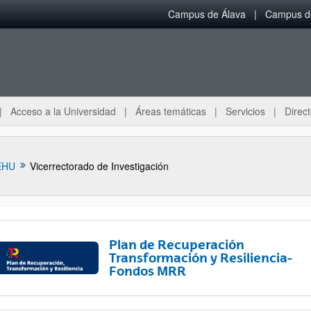
Campus de Álava
Campus de
Acceso a la Universidad
Áreas temáticas
Servicios
Direct
EHU
Vicerrectorado de Investigación
Plan de Recuperación
Transformación y Resiliencia-
Fondos MRR
ar subpáginas