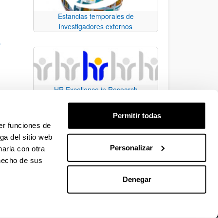
Estancias temporales de
investigadores externos
O
HR Excellence in Research
n de
Permitir todas
do en
er funciones de
ga del sitio web
Personalizar
arla con otra
e.
 TAB para desplazarse.
 hecho de sus
Denegar
EHU