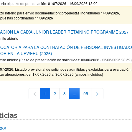
erto el plazo de presentación: 01/07/2026 - 16/09/2026 13:00
zo interno para envío documentación: propuestas individuales 14/09/2026,
opuestas coordinadas 11/09/2026
ACION LA CAIXA JUNIOR LEADER RETAINING PROGRAMME 2027
mite abierto
OCATORIA PARA LA CONTRATACIÓN DE PERSONAL INVESTIGAD
OR EN LA UPV/EHU (2026)
mite abierto (Plazo de presentación de solicitudes: 03/06/2026 - 25/06/2026 23:59)
07/2026: Listado provisional de solicitudes admitidas y excluidas para evaluación.
zo alegaciones: del 17/07/2026 al 30/07/2026 (ambos incluídos)
1
2
3
...
95
Página
Página
Página
Páginas intermedias Use TAB 
Página
icias
RSS