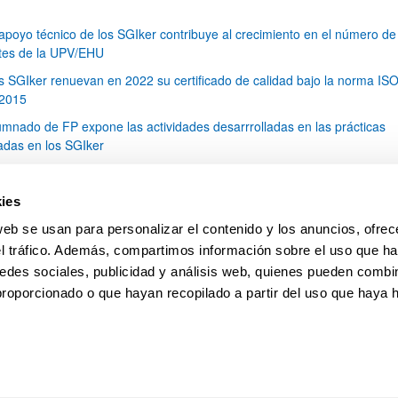
 apoyo técnico de los SGIker contribuye al crecimiento en el número de
tes de la UPV/EHU
s SGIker renuevan en 2022 su certificado de calidad bajo la norma IS
2015
umnado de FP expone las actividades desarrrolladas en las prácticas
zadas en los SGIker
 pasado 6 de mayo se celebró la entrega de diplomas de los trabajos fi
 (TFG) de los cursos 2020/2021 y 2021/2022
ies
 técnico de Microscopía de Biomedicina, Ricardo Andrade, ha participa
web se usan para personalizar el contenido y los anuncios, ofrec
ción de este año del festival Pint of Science
el tráfico. Además, compartimos información sobre el uso que ha
1
...
6
7
8
...
79
edes sociales, publicidad y análisis web, quienes pueden combin
Página
Páginas intermedias Use TAB para desplazars
Página
Página
Página
Páginas intermedias Use
Página
proporcionado o que hayan recopilado a partir del uso que haya
pa
Ayuda