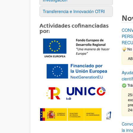
Transferencia e Innovación OTRI
No
Actividades cofinanciadas
CONV
por:
PERS
RECU
No 
AB
Ayuda
cient
Trá
25/
exc
pre
24
Convoc
la in