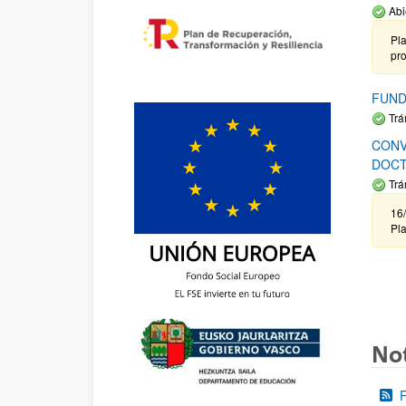
Abi
Pla
pr
FUND
Trá
CONV
DOCT
Trá
16/
Pla
Not