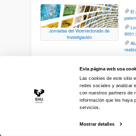
El
paten
Lo
Jornadas del Vicerrectorado de
9001:
Investigación
Al
reali
El
grado
Esta página web usa cook
El
Las cookies de este sitio 
la edi
redes sociales y analizar 
con nuestros partners de r
información que les haya 
servicios.
Mostrar detalles
Accesibilidad
Información legal
Contacto
Ma