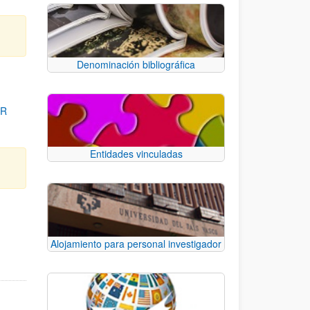
Denominación bibliográfica
OR
Entidades vinculadas
para desplazarse.
Alojamiento para personal investigador