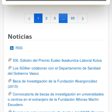
al 30/07/2026 (ambos incluídos)
1
2
3
...
95
Página
Página
Página
Páginas intermedias Use TAB 
Página
Noticias
RSS
XXI. Edición del Premio Eusko Ikaskuntza-Laboral Kutxa
Los SGIker colaboran con el Departamento de Sanidad
del Gobierno Vasco
Beca de Investigación de la Fundación Alvargonzález
(2015)
Convocatoria de becas de investigación en universidades
o centros en el extranjero de la Fundación Alfonso Martín
Escudero