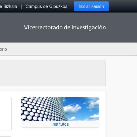
 Bizkaia
Campus de Gipuzkoa
Iniciar sesión
Vicerrectorado de Investigación
orio
Institutos