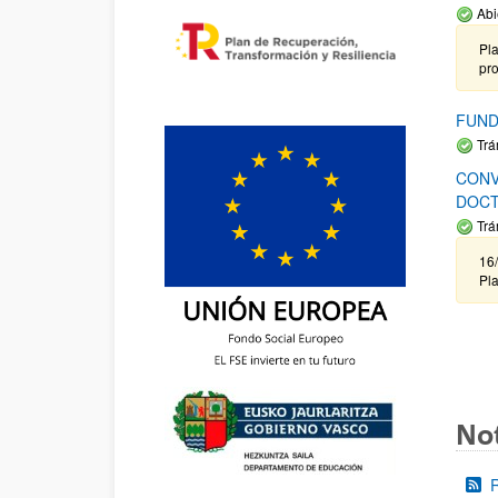
Abi
Pla
pr
FUND
Trá
CONV
DOCT
Trá
16/
Pla
Not