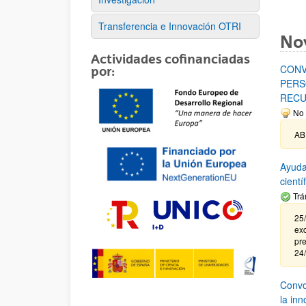
Transferencia e Innovación OTRI
No
Actividades cofinanciadas
CONV
por:
PERS
RECU
No 
AB
Ayuda
cient
Trá
25/
exc
pre
24
Convoc
la in