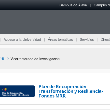
Campus de Álava
Campus de
Acceso a la Universidad
Áreas temáticas
Servicios
Direct
EHU
Vicerrectorado de Investigación
Plan de Recuperación
Transformación y Resiliencia-
Fondos MRR
ar subpáginas