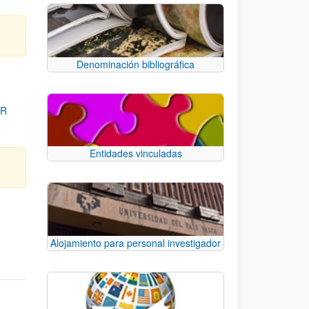
Denominación bibliográfica
OR
Entidades vinculadas
para desplazarse.
Alojamiento para personal investigador