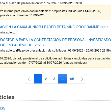
erto el plazo de presentación: 01/07/2026 - 16/09/2026 13:00
zo interno para envío documentación: propuestas individuales 14/09/2026,
opuestas coordinadas 11/09/2026
ACION LA CAIXA JUNIOR LEADER RETAINING PROGRAMME 2027
mite abierto
OCATORIA PARA LA CONTRATACIÓN DE PERSONAL INVESTIGAD
OR EN LA UPV/EHU (2026)
mite abierto (Plazo de presentación de solicitudes: 03/06/2026 - 25/06/2026 23:59)
07/2026: Listado provisional de solicitudes admitidas y excluidas para evaluación.
zo alegaciones: del 17/07/2026 al 30/07/2026 (ambos incluídos)
1
2
3
...
95
Página
Página
Página
Páginas intermedias Use TAB 
Página
icias
RSS