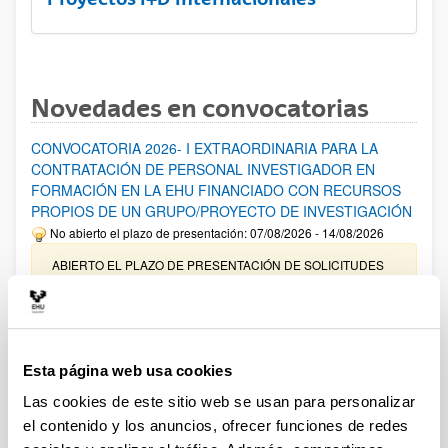
Novedades en convocatorias
CONVOCATORIA 2026- I EXTRAORDINARIA PARA LA
CONTRATACIÓN DE PERSONAL INVESTIGADOR EN
FORMACIÓN EN LA EHU FINANCIADO CON RECURSOS
PROPIOS DE UN GRUPO/PROYECTO DE INVESTIGACIÓN
No abierto el plazo de presentación: 07/08/2026 - 14/08/2026
ABIERTO EL PLAZO DE PRESENTACIÓN DE SOLICITUDES
HASTA EL 14/08/2026
Ayudas para financiación de la adquisición y renovación de
infraestructura científica y fondos bibliográficos en la
UPV/EHU 2026
Esta página web usa cookies
Trámite abierto
Las cookies de este sitio web se usan para personalizar
25/03/2026: Corrección de errores del listado provisional de
el contenido y los anuncios, ofrecer funciones de redes
solicitudes admitidas y excluidas. 23/03/2026: Relación