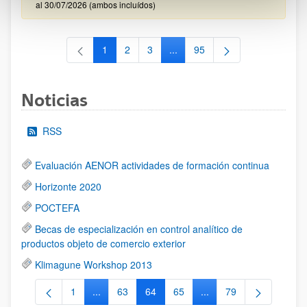
al 30/07/2026 (ambos incluídos)
1
2
3
...
95
Página
Página
Página
Páginas intermedias Use TAB 
Página
Noticias
RSS
Evaluación AENOR actividades de formación continua
Horizonte 2020
POCTEFA
Becas de especialización en control analítico de
productos objeto de comercio exterior
Klimagune Workshop 2013
1
...
63
64
65
...
79
Página
Páginas intermedias Use TAB para desplazarse.
Página
Página
Página
Páginas intermedias Us
Página