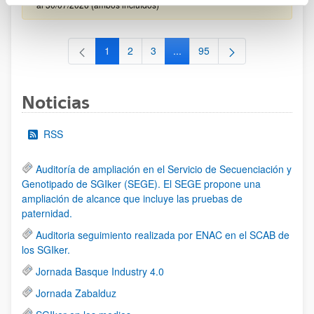
al 30/07/2026 (ambos incluídos)
1
2
3
...
95
Página
Página
Página
Páginas intermedias Use TAB 
Página
Noticias
RSS
Auditoría de ampliación en el Servicio de Secuenciación y
Genotipado de SGIker (SEGE). El SEGE propone una
ampliación de alcance que incluye las pruebas de
paternidad.
Auditoria seguimiento realizada por ENAC en el SCAB de
los SGIker.
Jornada Basque Industry 4.0
Jornada Zabalduz