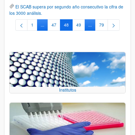
El SCAB supera por segundo año consecutivo la cifra de
los 3000 análisis.
1
...
47
48
49
...
79
Página
Páginas intermedias Use TAB para desplazarse.
Página
Página
Página
Páginas intermedias Us
Página
Institutos