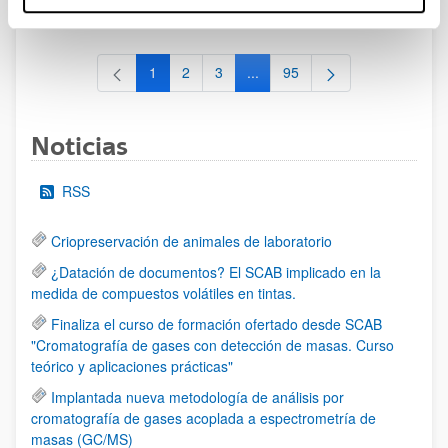
al 30/07/2026 (ambos incluídos)
1
2
3
...
95
Página
Página
Página
Páginas intermedias Use TAB 
Página
Noticias
RSS
Criopreservación de animales de laboratorio
¿Datación de documentos? El SCAB implicado en la
medida de compuestos volátiles en tintas.
Finaliza el curso de formación ofertado desde SCAB
"Cromatografía de gases con detección de masas. Curso
teórico y aplicaciones prácticas"
Implantada nueva metodología de análisis por
cromatografía de gases acoplada a espectrometría de
masas (GC/MS)