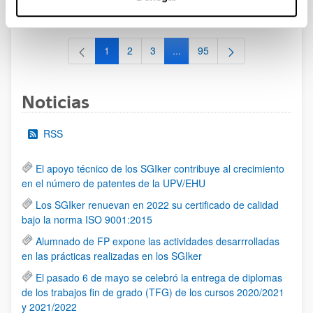
al 30/07/2026 (ambos incluídos)
1
2
3
...
95
Página
Página
Página
Páginas intermedias Use TAB 
Página
Noticias
RSS
El apoyo técnico de los SGIker contribuye al crecimiento
en el número de patentes de la UPV/EHU
Los SGIker renuevan en 2022 su certificado de calidad
bajo la norma ISO 9001:2015
Alumnado de FP expone las actividades desarrrolladas
en las prácticas realizadas en los SGIker
El pasado 6 de mayo se celebró la entrega de diplomas
de los trabajos fin de grado (TFG) de los cursos 2020/2021
y 2021/2022