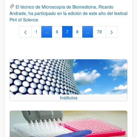
El técnico de Microscopía de Biomedicina, Ricardo
Andrade, ha participado en la edición de este año del festival
Pint of Science
1
...
6
7
8
...
79
Página
Páginas intermedias Use TAB para desplazars
Página
Página
Página
Páginas intermedias Use
Página
Institutos