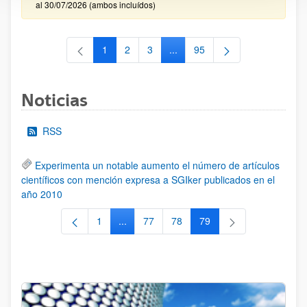
al 30/07/2026 (ambos incluídos)
1
2
3
...
95
Página
Página
Página
Páginas intermedias Use TAB 
Página
Noticias
RSS
Experimenta un notable aumento el número de artículos
científicos con mención expresa a SGIker publicados en el
año 2010
1
...
77
78
79
Página
Páginas intermedias Use TAB para despla
Página
Página
Página