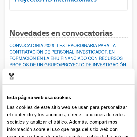
Novedades en convocatorias
CONVOCATORIA 2026- I EXTRAORDINARIA PARA LA
CONTRATACIÓN DE PERSONAL INVESTIGADOR EN
FORMACIÓN EN LA EHU FINANCIADO CON RECURSOS
PROPIOS DE UN GRUPO/PROYECTO DE INVESTIGACIÓN
Abierto el plazo de presentación: 07/08/2026 - 14/08/2026
ABIERTO EL PLAZO DE PRESENTACIÓN DE SOLICITUDES
HASTA EL 14/08/2026
Esta página web usa cookies
Ayudas para financiación de la adquisición y renovación de
infraestructura científica y fondos bibliográficos en la
Las cookies de este sitio web se usan para personalizar
UPV/EHU 2026
el contenido y los anuncios, ofrecer funciones de redes
Trámite abierto
sociales y analizar el tráfico. Además, compartimos
información sobre el uso que haga del sitio web con
25/03/2026: Corrección de errores del listado provisional de
solicitudes admitidas y excluidas. 23/03/2026: Relación
nuestros partners de redes sociales, publicidad y análisis