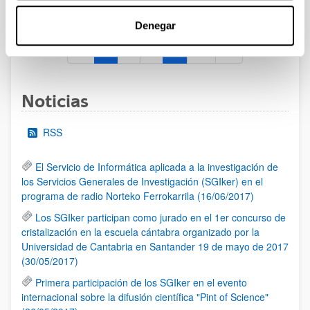
al 30/07/2026 (ambos incluídos)
Denegar
1
2
3
...
95
Página
Página
Página
Páginas intermedias Use TAB 
Página
Noticias
RSS
El Servicio de Informática aplicada a la investigación de
los Servicios Generales de Investigación (SGIker) en el
programa de radio Norteko Ferrokarrila (16/06/2017)
Los SGIker participan como jurado en el 1er concurso de
cristalización en la escuela cántabra organizado por la
Universidad de Cantabria en Santander 19 de mayo de 2017
(30/05/2017)
Primera participación de los SGIker en el evento
internacional sobre la difusión científica "Pint of Science"