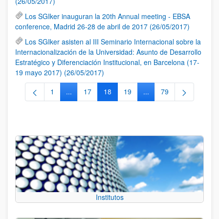
(26/05/2017)
Los SGIker inauguran la 20th Annual meeting - EBSA
conference, Madrid 26-28 de abril de 2017 (26/05/2017)
Los SGIker asisten al III Seminario Internacional sobre la
Internacionalización de la Universidad: Asunto de Desarrollo
Estratégico y Diferenciación Institucional, en Barcelona (17-
19 mayo 2017) (26/05/2017)
1
...
17
18
19
...
79
Página
Páginas intermedias Use TAB para desplazarse.
Página
Página
Página
Páginas intermedias Us
Página
Institutos