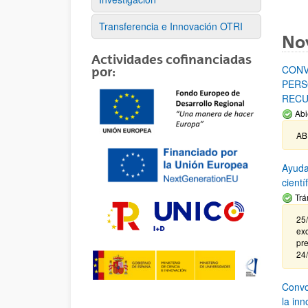
Transferencia e Innovación OTRI
No
Actividades cofinanciadas
CONV
por:
PERS
RECU
Abi
AB
Ayuda
cient
Trá
25/
exc
pre
24
Convoc
la in