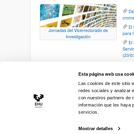
Dé
croma
El
Jornadas del Vicerrectorado de
para 
Investigación
El
Servi
(23/0
Re
"Buru
Esta página web usa cook
Lo
Las cookies de este sitio 
(22/0
redes sociales y analizar 
con nuestros partners de r
información que les haya 
servicios.
Mostrar detalles
Accesibilidad
Información legal
Contacto
Ma