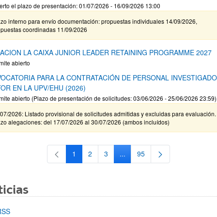
erto el plazo de presentación: 01/07/2026 - 16/09/2026 13:00
zo interno para envío documentación: propuestas individuales 14/09/2026,
opuestas coordinadas 11/09/2026
ACION LA CAIXA JUNIOR LEADER RETAINING PROGRAMME 2027
mite abierto
OCATORIA PARA LA CONTRATACIÓN DE PERSONAL INVESTIGAD
OR EN LA UPV/EHU (2026)
mite abierto (Plazo de presentación de solicitudes: 03/06/2026 - 25/06/2026 23:59)
07/2026: Listado provisional de solicitudes admitidas y excluidas para evaluación.
zo alegaciones: del 17/07/2026 al 30/07/2026 (ambos incluídos)
1
2
3
...
95
Página
Página
Página
Páginas intermedias Use TAB 
Página
icias
RSS