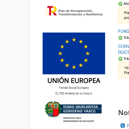
Abi
Pla
pr
FUND
Trá
CONV
DOCT
Trá
16/
Pla
Not