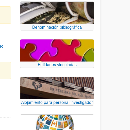
Denominación bibliográfica
OR
Entidades vinculadas
para desplazarse.
Alojamiento para personal investigador