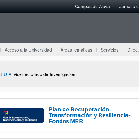
Campus de Álava
Campus de
Acceso a la Universidad
Áreas temáticas
Servicios
Direct
EHU
Vicerrectorado de Investigación
Plan de Recuperación
Transformación y Resiliencia-
Fondos MRR
ar subpáginas