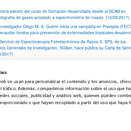
cima edición del curso de formación desarrollado desde el SCAB en
tografía de gases acoplado a espectrometría de masas. (12/05/2017)
 investigador Diego M. A. Guérin inicia una campaña en Precipita (FEC
recaudar fondos para prevención de enfermedades tropicales desaten
 Servicio de Espectroscopía Fotoelectrónica de Rayos X, XPS, de los
cios Generales de Investigación, SGIker, hace pública su Carta de Serv
3/2017)
tos en la determinación de drogas usadas en asaltos sexuales. El caso
ndanga" (22/02/2017)
ies
s SGIker entregan los premios de su VII Concurso de Fotografía Cientí
web se usan para personalizar el contenido y los anuncios, ofrec
2/2017)
el tráfico. Además, compartimos información sobre el uso que ha
1
...
18
19
20
...
79
edes sociales, publicidad y análisis web, quienes pueden combin
Página
Páginas intermedias Use TAB para desplazarse.
Página
Página
Página
Páginas intermedias Us
Página
proporcionado o que hayan recopilado a partir del uso que haya
pa
Ayuda