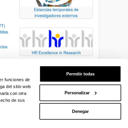
Estancias temporales de
investigadores externos
YT)
didas
icios
HR Excellence in Research
 de la
Permitir todas
fica
er funciones de
ga del sitio web
Personalizar
arla con otra
e TAB para desplazarse.
 hecho de sus
Denegar
EHU