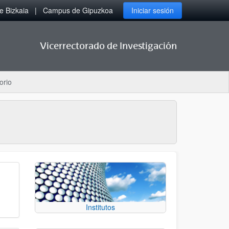
 Bizkaia
Campus de Gipuzkoa
Iniciar sesión
Vicerrectorado de Investigación
orio
Institutos