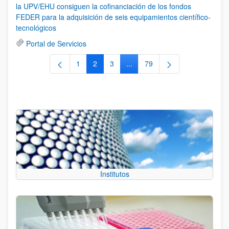
la UPV/EHU consiguen la cofinanciación de los fondos
FEDER para la adquisición de seis equipamientos científico-
tecnológicos
Portal de Servicios
1
2
3
...
79
Página
Página
Página
Páginas intermedias Use TAB 
Página
Institutos