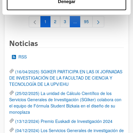
Denegar
al 30/07/2026 (ambos incluídos)
1
2
3
...
95
Página
Página
Página
Páginas intermedias Use TAB 
Página
Noticias
RSS
(16/04/2025) SGIKER PARTICIPA EN LAS IX JORNADAS
DE INVESTIGACIÓN DE LA FACULTAD DE CIENCIA Y
TECNOLOGÍA DE LA UPV/EHU
(25/02/2025) La unidad de Cálculo Científico de los
Servicios Generales de Investigación (SGIker) colabora con
el equipo de Fórmula Student Bizkaia en el diseño de su
monoplaza
(13/12/2024) Premio Euskadi de Investigación 2024
(04/12/2024) Los Servicios Generales de investigación de