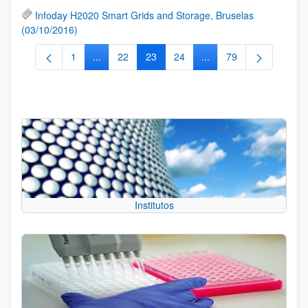
Infoday H2020 Smart Grids and Storage, Bruselas
(03/10/2016)
1
...
22
23
24
...
79
Página
Páginas intermedias Use TAB para desplazarse.
Página
Página
Página
Páginas intermedias Us
Página
Institutos