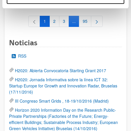
al 30/07/2026 (ambos incluídos)
1
2
3
...
95
Página
Página
Página
Páginas intermedias Use TAB 
Página
Noticias
RSS
H2020: Abierta Convocatoria Starting Grant 2017
H2020: Jornada Informativa sobre la línea ICT 32:
Startup Europe for Growth and Innovation Radar, Bruselas
(17/11/2016)
III Congreso Smart Grids , 18-19/10/2016 (Madrid)
Horizon 2020 Information Day on the Research Public-
Private Partnerships (Factories of the Future; Energy-
efficient Buildings; Sustainable Process Industry; European
Green Vehicles Initiative) Bruselas (14/10/2016)