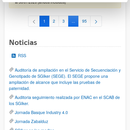
al 30/07/2026 (ambos incluídos)
1
2
3
...
95
Página
Página
Página
Páginas intermedias Use TAB 
Página
Noticias
RSS
Auditoría de ampliación en el Servicio de Secuenciación y
Genotipado de SGIker (SEGE). El SEGE propone una
ampliación de alcance que incluye las pruebas de
paternidad.
Auditoria seguimiento realizada por ENAC en el SCAB de
los SGIker.
Jornada Basque Industry 4.0
Jornada Zabalduz