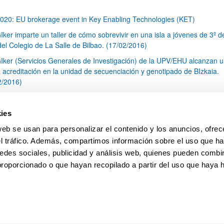
020: EU brokerage event in Key Enabling Technologies (KET)
Iker imparte un taller de cómo sobrevivir en una isla a jóvenes de 3º d
el Colegio de La Salle de Bilbao. (17/02/2016)
Iker (Servicios Generales de Investigación) de la UPV/EHU alcanzan 
 acreditación en la unidad de secuenciación y genotipado de BIzkaia.
2/2016)
cnico SGIker atiende a simposio de RMN (Resonancia Magnética Nucl
xico
ies
s SGIker imparten un taller de educación medioambiental a jóvenes de
web se usan para personalizar el contenido y los anuncios, ofrec
O del Colegio de La Salle de Bilbao
el tráfico. Además, compartimos información sobre el uso que ha
1
...
31
32
33
...
79
edes sociales, publicidad y análisis web, quienes pueden combin
Página
Páginas intermedias Use TAB para desplazarse.
Página
Página
Página
Páginas intermedias Us
Página
proporcionado o que hayan recopilado a partir del uso que haya
pa
Ayuda