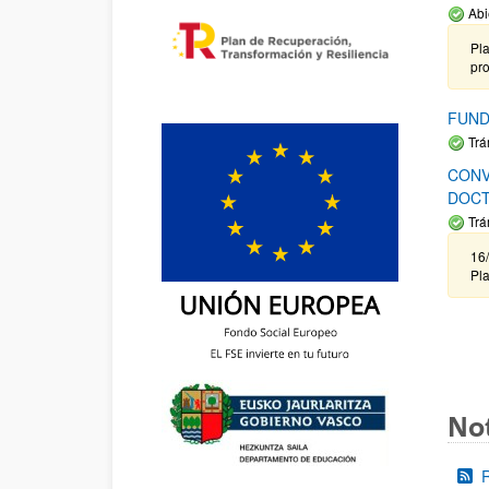
Abi
Pla
pr
FUND
Trá
CONV
DOCT
Trá
16/
Pla
Not