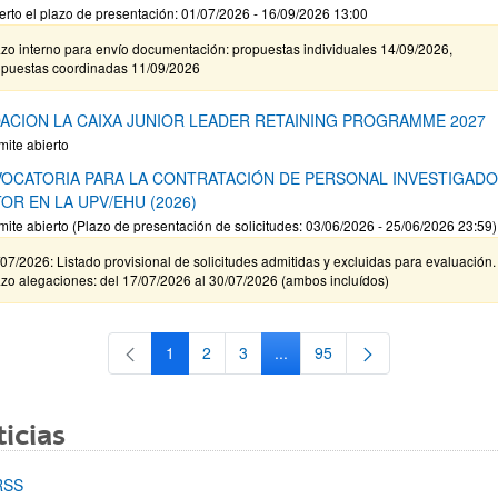
erto el plazo de presentación: 01/07/2026 - 16/09/2026 13:00
zo interno para envío documentación: propuestas individuales 14/09/2026,
opuestas coordinadas 11/09/2026
ACION LA CAIXA JUNIOR LEADER RETAINING PROGRAMME 2027
mite abierto
OCATORIA PARA LA CONTRATACIÓN DE PERSONAL INVESTIGAD
OR EN LA UPV/EHU (2026)
mite abierto (Plazo de presentación de solicitudes: 03/06/2026 - 25/06/2026 23:59)
07/2026: Listado provisional de solicitudes admitidas y excluidas para evaluación.
zo alegaciones: del 17/07/2026 al 30/07/2026 (ambos incluídos)
1
2
3
...
95
Página
Página
Página
Páginas intermedias Use TAB 
Página
icias
RSS