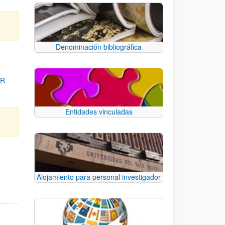
Denominación bibliográfica
OR
Entidades vinculadas
para desplazarse.
Alojamiento para personal investigador