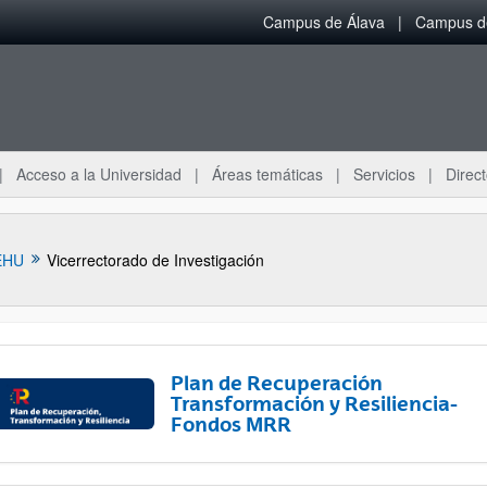
Campus de Álava
Campus de
Acceso a la Universidad
Áreas temáticas
Servicios
Direct
EHU
Vicerrectorado de Investigación
Plan de Recuperación
Transformación y Resiliencia-
Fondos MRR
ar subpáginas