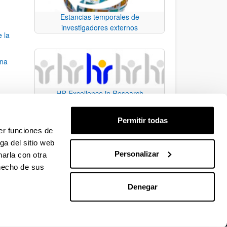
Estancias temporales de
investigadores externos
e la
una
HR Excellence in Research
ear)
Permitir todas
 3º de
er funciones de
ga del sitio web
Personalizar
arla con otra
e TAB para desplazarse.
 hecho de sus
Denegar
EHU