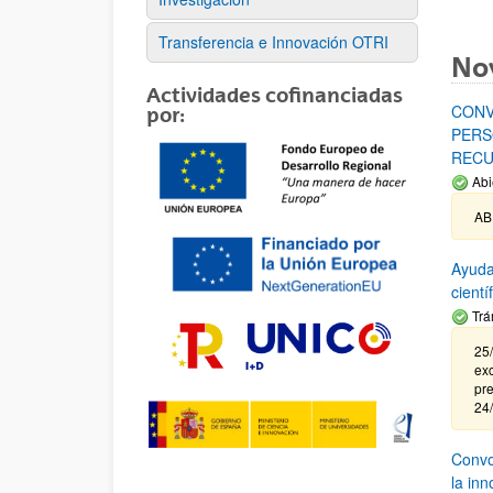
Transferencia e Innovación OTRI
No
Actividades cofinanciadas
CONV
por:
PERS
RECU
Abi
AB
Ayuda
cient
Trá
25/
exc
pre
24
Convoc
la in