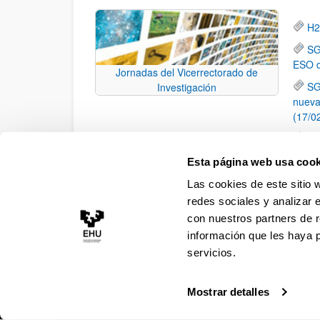
H2
SG
ESO d
Jornadas del Vicerrectorado de
SG
Investigación
nueva
(17/0
Té
en Mé
Esta página web usa cook
Lo
Las cookies de este sitio 
la ES
redes sociales y analizar 
con nuestros partners de r
información que les haya 
servicios.
Mostrar detalles
Accesibilidad
Información legal
Contacto
Ma