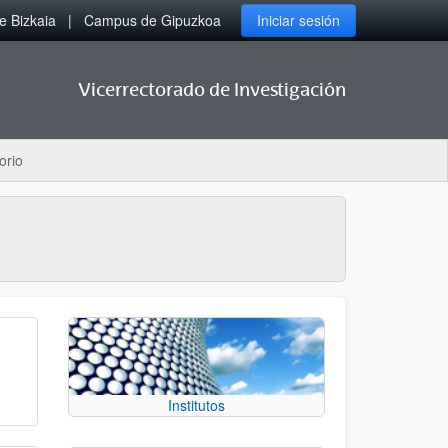
 Bizkaia
Campus de Gipuzkoa
Iniciar sesión
Vicerrectorado de Investigación
orio
Institutos